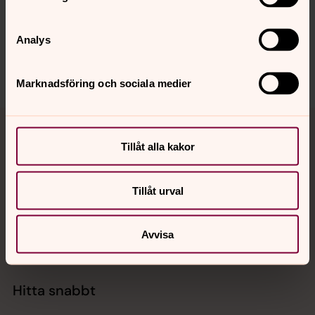
vattholma.pastorat@svenskakyrkan.se
Analys
Dela
Marknadsföring och sociala medier
Tillbaka till toppen
Tillbaka till innehållet
Tillåt alla kakor
Kontakt
Tillåt urval
Avvisa
Kalender
Hitta snabbt