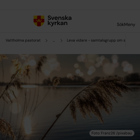
Till innehållet
Till undermeny
Sök
Meny
Vattholma pastorat
...
Leva vidare - samtalsgrupp om sorg