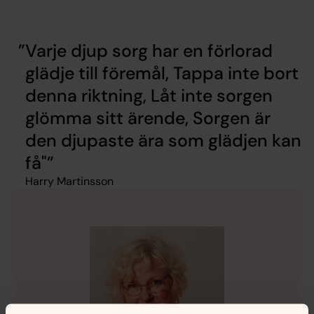
Varje djup sorg har en förlorad
glädje till föremål, Tappa inte bort
denna riktning, Låt inte sorgen
glömma sitt ärende, Sorgen är
den djupaste ära som glädjen kan
få"
Harry Martinsson