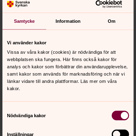
Samtycke
Information
Om
Vi använder kakor
Vissa av våra kakor (cookies) är nödvändiga för att
Charlotta Pagard Nilsson
webbplatsen ska fungera. Här finns också kakor för
Diakon, Vattholma pastorat
analys och kakor som förbättrar din användarupplevelse,
samt kakor som används för marknadsföring och när vi
Direkt:
018-30 47 08
SMS:
070-585 13 58
charlotta.nilsson3@svenskakyrkan.se
E-post:
länkar vidare till andra plattformar. Läs mer om våra
kakor.
Samtyckesval
Nödvändiga kakor
Senast ändrad 28 oktober 2025
Synpunkter eller frågor på sidans
innehåll?
Inställningar