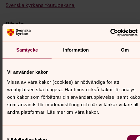
Svenska kyrkans Youtubekanal
Bibeln
Bibel 2000 online
Samtycke
Information
Om
Tidningar
Kyrkans tidning
Vi använder kakor
Intro
Vissa av våra kakor (cookies) är nödvändiga för att
Ung tro
webbplatsen ska fungera. Här finns också kakor för analys
och kakor som förbättrar din användarupplevelse, samt kako
Appar
som används för marknadsföring och när vi länkar vidare till
andra plattformar. Läs mer om våra kakor.
Kyrkguiden för Iphone
Kyrkguiden för Android
Samtyckesval
Pilgrim Skaraborg för Iphone
Nödvändiga kakor