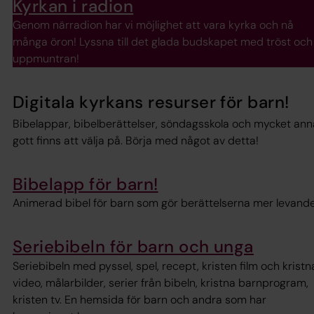
Kyrkan i radion
Genom närradion har vi möjlighet att vara kyrka och nå
många öron! Lyssna till det glada budskapet med tröst och
uppmuntran!
Digitala kyrkans resurser för barn!
Bibelappar, bibelberättelser, söndagsskola och mycket ann
gott finns att välja på. Börja med något av detta!
Bibelapp för barn!
Animerad bibel för barn som gör berättelserna mer levande
Seriebibeln för barn och unga
Seriebibeln med pyssel, spel, recept, kristen film och kristn
video, målarbilder, serier från bibeln, kristna barnprogram,
kristen tv. En hemsida för barn och andra som har