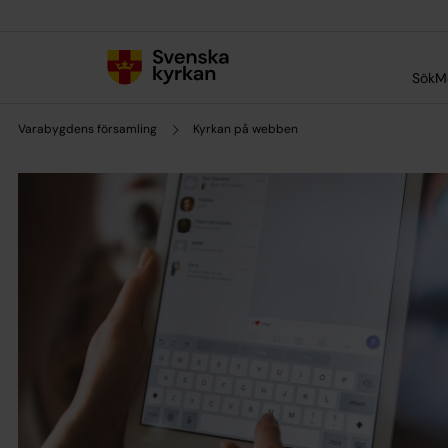
Till innehållet
Till undermeny
Sök
M
Varabygdens församling
Kyrkan på webben