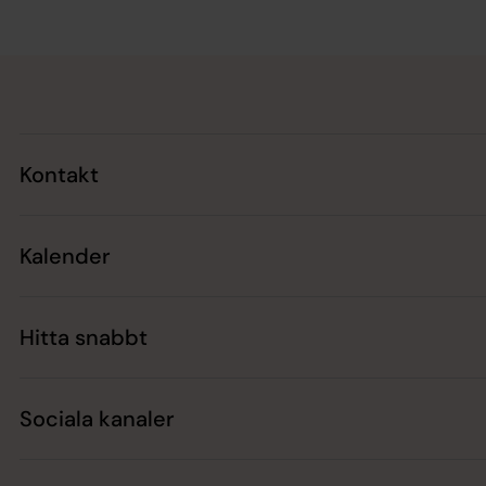
Tillbaka till toppen
Tillbaka till innehållet
Kontakt
Kalender
Hitta snabbt
Sociala kanaler