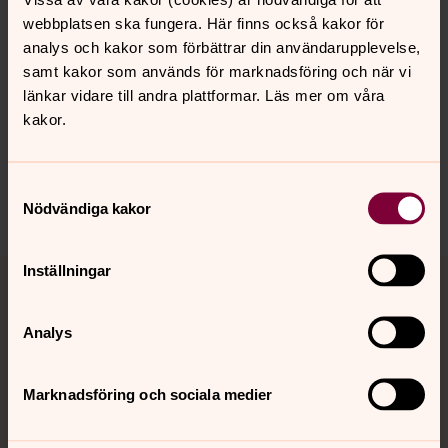
webbplatsen ska fungera. Här finns också kakor för
analys och kakor som förbättrar din användarupplevelse,
Senast ändrad 19 september 2024
Synpunkter eller frågor på sidans
samt kakor som används för marknadsföring och när vi
innehåll?
länkar vidare till andra plattformar. Läs mer om våra
kakor.
varabygdens.forsamling@svenskakyrkan.se
Dela
Samtyckesval
Nödvändiga kakor
Tillbaka till toppen
Tillbaka till innehållet
Inställningar
Analys
Kontakt
Marknadsföring och sociala medier
Kalender