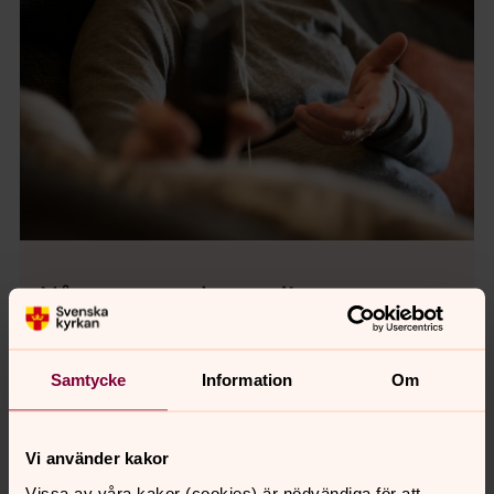
Någon att tala med!
Känns livet svårt? Tala med någon om det
nu.
Samtycke
Information
Om
Någon att tala med!
Vi använder kakor
Vissa av våra kakor (cookies) är nödvändiga för att