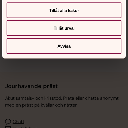
Tillåt alla kakor
Hitta snabbt
Tillåt urval
Sociala kanaler
Avvisa
Jourhavande präst
Akut samtals- och krisstöd. Prata eller chatta anonymt
med en präst på kvällar och nätter.
Chatt