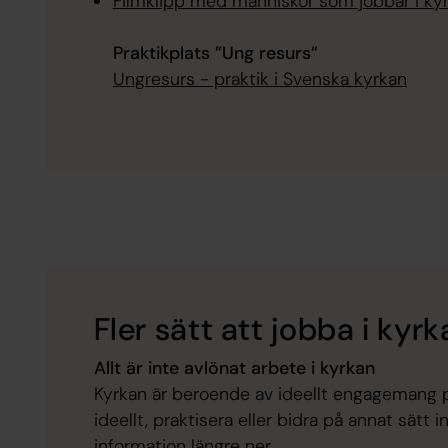
Filmklipp med människor som jobbar i ky
Praktikplats ”Ung resurs”
Ungresurs - praktik i Svenska kyrkan
Fler sätt att jobba i kyrk
Allt är inte avlönat arbete i kyrkan
Kyrkan är beroende av ideellt engagemang 
ideellt, praktisera eller bidra på annat sätt
information längre ner.