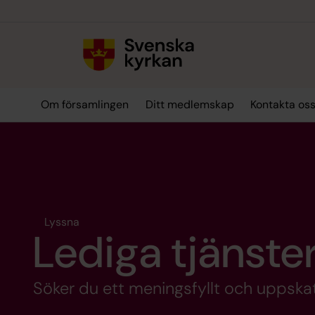
Till innehållet
Till undermeny
Om församlingen
Ditt medlemskap
Kontakta oss
Lyssna
Lediga tjänste
Söker du ett meningsfyllt och uppskat