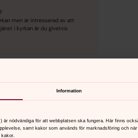
?
rkan men är intresserad av att
jänst i kyrkan är du givetvis
kakor för marknadsföring.
Information
) är nödvändiga för att webbplatsen ska fungera. Här finns ocks
pplevelse, samt kakor som används för marknadsföring och när vi
 kakor.