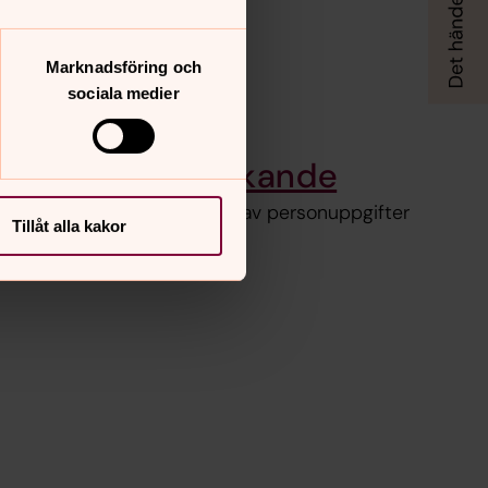
Marknadsföring och
sociala medier
GDPR arbetssökande
Information om behandling av personuppgifter
Tillåt alla kakor
när du söker en tjänst.