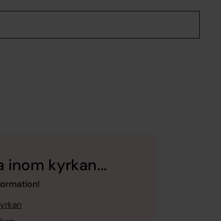
 inom kyrkan...
formation!
kyrkan