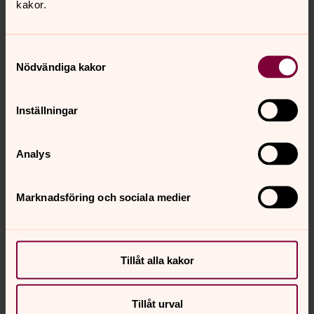
kakor.
Läs om Act Svenska kyrkan
Samtyckesval
Nödvändiga kakor
Inställningar
Elizabeth Erlandsson
Diakon, Varabygdens församling
Analys
SMS:
073-373 30 08
elizabeth.erlandsson@svenskakyrkan.se
E-post:
Marknadsföring och sociala medier
Tillåt alla kakor
Maria Claesson
Assistent i församlingsarbete, diakoni, Varabygdens
Tillåt urval
församling