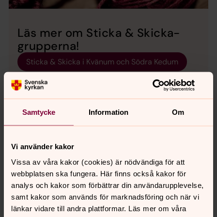
Läs mer om Sticka & Skicka-
grupperna!
Sticka & Skicka i Kvänum och Södra Kedum
Samtycke
Information
Om
Vi lever alla under
Vi använder kakor
samma himmel
Vissa av våra kakor (cookies) är nödvändiga för att
Vi har alla samma rättigheter. Var
webbplatsen ska fungera. Här finns också kakor för
analys och kakor som förbättrar din användarupplevelse,
med i kampen för varje människas
samt kakor som används för marknadsföring och när vi
rätt till ett värdigt liv.
länkar vidare till andra plattformar. Läs mer om våra