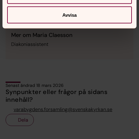
SMS:
073-373 30 10
Avvisa
maria.claesson@svenskakyrkan.se
E-post:
Mer om Maria Claesson
Diakoniassistent
Senast ändrad 18 mars 2026
Synpunkter eller frågor på sidans
innehåll?
varabygdens.forsamling@svenskakyrkan.se
Dela