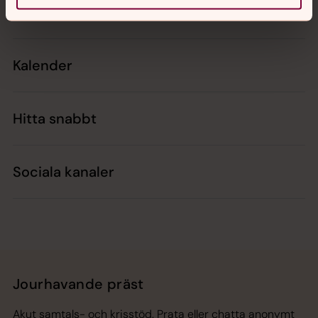
Kontakt
Kalender
Hitta snabbt
Sociala kanaler
Jourhavande präst
Akut samtals- och krisstöd. Prata eller chatta anonymt