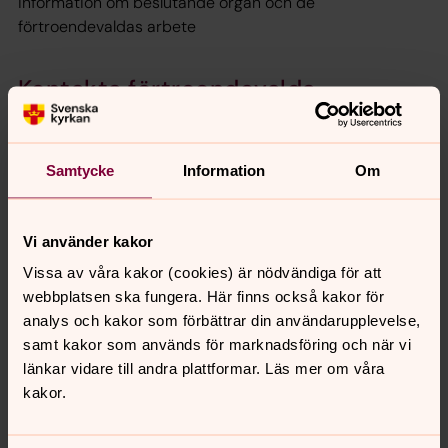
information om beslutande organ och de
förtroendevaldas arbete
Kontakta förtroendevalda
Kyrkans förtroendevalda arbetar lokalt för att leda
kyrkans verksamhet i kyrkofullmäktige, kyrkoråd,
församlingsråd och verksamhetsråd.
Samtycke
Information
Om
Protokoll och ärenden
Vi använder kakor
Protokoll och handlingar från kyrkorådet och
Vissa av våra kakor (cookies) är nödvändiga för att
kyrkofullmäktige publiceras inte på hemsidan.
webbplatsen ska fungera. Här finns också kakor för
analys och kakor som förbättrar din användarupplevelse,
Ekonomi
samt kakor som används för marknadsföring och när vi
Hur används pengarna i Svenska kyrkan? Varsågod att
länkar vidare till andra plattformar. Läs mer om våra
ta del av årsredovisningen!
kakor.