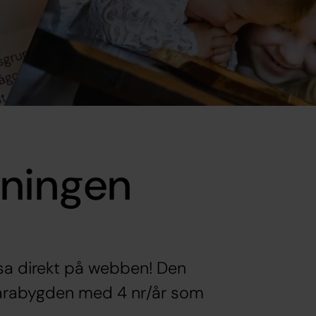
dningen
äsa direkt på webben! Den
 i Varabygden med 4 nr/år som