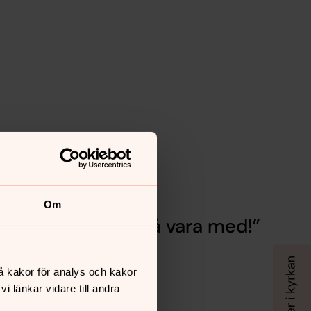
Om
För att alla ska få vara med!
å kakor för analys och kakor
 länkar vidare till andra