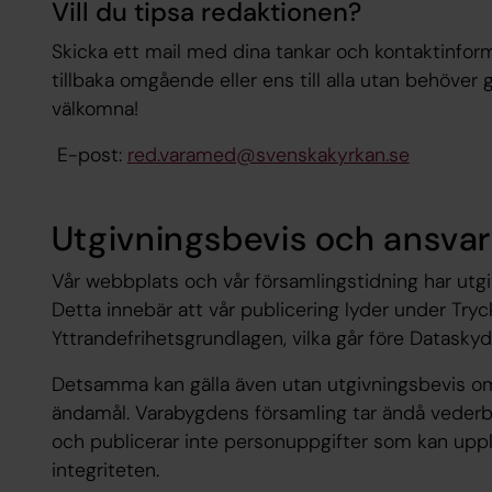
Vill du tipsa redaktionen?
Skicka ett mail med dina tankar och kontaktinform
tillbaka omgående eller ens till alla utan behöver g
välkomna!
E-post:
red.varamed@svenskakyrkan.se
Utgivningsbevis och ansvar
Vår webbplats och vår församlingstidning har utgi
Detta innebär att vår publicering lyder under Try
Yttrandefrihetsgrundlagen, vilka går före Datask
Detsamma kan gälla även utan utgivningsbevis om
ändamål. Varabygdens församling tar ändå vederbör
och publicerar inte personuppgifter som kan uppl
integriteten.