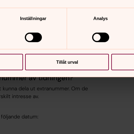
 världsvida kyrkan.
ns verksamheter. Hur uttrycks detta
Inställningar
Analys
n av diakonisassistenterna.
är det en ordlek med bygdens namn och
Tillåt urval
et nummer av tidningen?
tt kunna dela ut extranummer. Om de
skilt intresse av.
 följande datum: