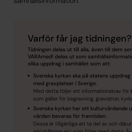
samhällsinformation.
Varför får jag tidningen?
Tidningen delas ut till alla, även till dem so
VARA
med!
delas ut som samhällsinformatio
olika uppdrag i samhället som att:
Svenska kyrkan ska på statens uppdrag
med gravplatser i Sverige.
Med detta följer ett informationskrav för
som gäller för begravning, gravrätter, kyrk
Svenska kyrkan har ett kulturvårdande u
värden bevaras för framtiden.
Dessa är tillgänliga att ta del av och där
arkivhållning etc som följer med detta. Äv