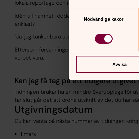
lokala reportage och med span ut i landet och den
Samtyckesval
Idén till namnet föddes ur ett samtal kring kyrka
Nödvändiga kakor
enklast?
”Ja, jag tänker bara att alla ska få vara med!” sa e
Eftersom församlingen är verksam i Varabygden 
verbet vara.
Avvisa
Kan jag få tag på ett tidigare utgiv
Tidningen brukar ha en mindre överupplaga för a
tar slut går det att ordna utskrift av det du har sär
Utgivningsdatum
Du kan vänta på nästa nummer av tidningen kring
1 mars