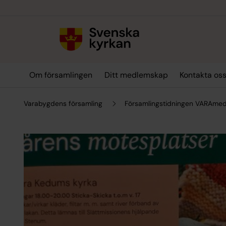
Till innehållet
Till undermeny
Om församlingen
Ditt medlemskap
Kontakta oss
Varabygdens församling
Församlingstidningen VARAmed