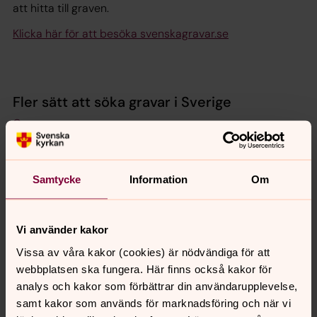
att hitta till graven.
Klicka här för att besöka svenskagravar.se
Fler sätt att söka gravar i Sverige
Gravar.se
Gravar i Göteborg
Gravar i Stockholm
Samtycke
Information
Om
Senast ändrad 7 november 2024
Vi använder kakor
Synpunkter eller frågor på sidans
Vissa av våra kakor (cookies) är nödvändiga för att
innehåll?
webbplatsen ska fungera. Här finns också kakor för
uddevalla.pastorat@svenskakyrkan.se
analys och kakor som förbättrar din användarupplevelse,
samt kakor som används för marknadsföring och när vi
Dela