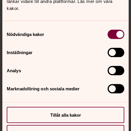
länkar vidare till andra plattformar. Läs mer om våra
kakor.
Tillbaka till toppen
Tillbaka till innehållet
Samtyckesval
Nödvändiga kakor
Inställningar
Kontakt
Analys
Kalender
Marknadsföring och sociala medier
Hitta snabbt
Tillåt alla kakor
Sociala kanaler