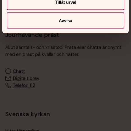
Tillåt urval
Avvisa
Jourhavande präst
Akut samtals- och krisstöd. Prata eller chatta anonymt
med en präst på kvällar och nätter.
Chatt
Digitalt brev
Telefon 112
Svenska kyrkan
Hitta församling