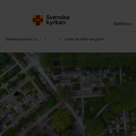
Till innehållet
Till undermeny
Sök
Meny
Svenska kyrkan i Uddevalla
...
Letar du efter en grav?