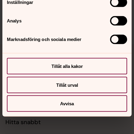
Inställningar
innehåll?
kyrkokansliet.nationellaminoriteter@svenskakyrkan.s
e
Analys
Dela
Marknadsföring och sociala medier
Tillbaka till toppen
Tillbaka till innehållet
Tillåt alla kakor
Kontakt
Tillåt urval
Kalender
Avvisa
Hitta snabbt