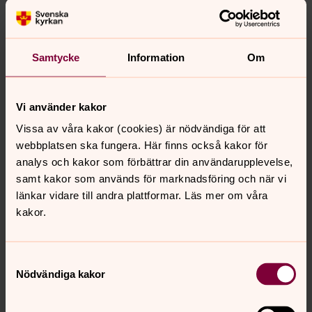
ruumiin alas ristiltä ja puki pellavakääreisiin. Jeesuksen
ruumis vietiin hautaan, joka oli lähellä
ristiinnaulitsemispaikkaa.
Samtycke
Information
Om
Viisi ruusua maljakossa
Pitkäperjantain jumalanpalveluksessa on läsnä hiljainen
Vi använder kakor
ja vakava tunnelma. Ei soiteta kirkonkelloja eikä musiikki-
Vissa av våra kakor (cookies) är nödvändiga för att
instrumentteja. Alttarille on kiirastorstain iltana laitettu
webbplatsen ska fungera. Här finns också kakor för
maljakko, jossa on viisi ruusua. Ne kuvaavat Jeesuksen
analys och kakor som förbättrar din användarupplevelse,
viittä haavaa. Pitkäperjantain jumalanpalveluksissa
samt kakor som används för marknadsföring och när vi
seurataan kertomusta Jeesuksen ristiinnaulitsemisesta.
länkar vidare till andra plattformar. Läs mer om våra
Jumalani, Jumalani, miksi minut
kakor.
hylkäsit?
Psalmi 22:2
Samtyckesval
Nödvändiga kakor
Senast ändrad 10 mars 2025
Synpunkter eller frågor på sidans