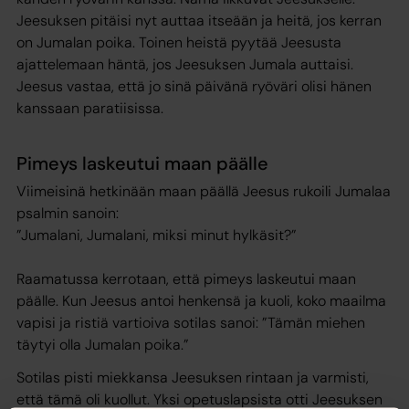
Jeesuksen pitäisi nyt auttaa itseään ja heitä, jos kerran
on Jumalan poika. Toinen heistä pyytää Jeesusta
ajattelemaan häntä, jos Jeesuksen Jumala auttaisi.
Jeesus vastaa, että jo sinä päivänä ryöväri olisi hänen
kanssaan paratiisissa.
Pimeys laskeutui maan päälle
Viimeisinä hetkinään maan päällä Jeesus rukoili Jumalaa
psalmin sanoin:
”Jumalani, Jumalani, miksi minut hylkäsit?”
Raamatussa kerrotaan, että pimeys laskeutui maan
päälle. Kun Jeesus antoi henkensä ja kuoli, koko maailma
vapisi ja ristiä vartioiva sotilas sanoi: ”Tämän miehen
täytyi olla Jumalan poika.”
Sotilas pisti miekkansa Jeesuksen rintaan ja varmisti,
että tämä oli kuollut. Yksi opetuslapsista otti Jeesuksen