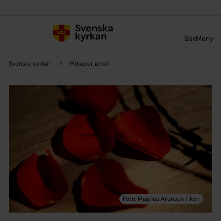
Till innehållet
Till undermeny
Sök
Meny
Svenska kyrkan
Pitkäperjantai