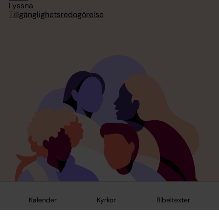
Lyssna
Tillgänglighetsredogörelse
Kalender
Kyrkor
Bibeltexter