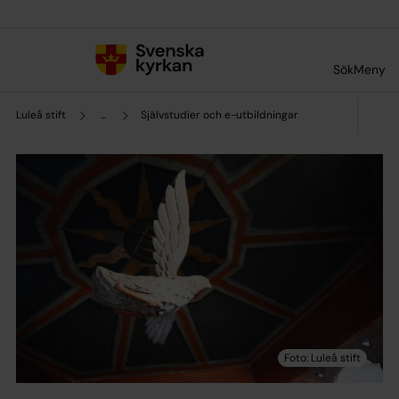
Till innehållet
Till undermeny
Sök
Meny
Luleå stift
...
Självstudier och e-utbildningar