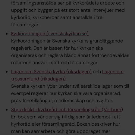
församlingsanställda ser på kyrkorådets arbete och
uppgift och bygger på ett stort antal intervjuer med
kyrkoråd, kyrkoherdar samt anställda i tre
församlingar.
Kyrkoordningen (svenskakyrkan.se)
Kyrkoordningen är Svenska kyrkans grundläggande
regelverk. Den är basen för hur kyrkan ska
organiseras och reglera bland annat förtroendevaldas
roller och ansvar i stift och församlingar.
Lagen om Svenska kyrka (riksdagen)
och
Lagen om
trossamfund (riksdagen)
Svenska kyrkan lyder under två särskilda lagar som till
exempel reglerar hur kyrkan ska vara organiserad,
prästlönetillgångar, medlemsskap och avgifter.
Styra klokt i kyrkoråd och församlingsråd (Verbum)
En bok som vänder sig till dig som är ledamot i ett
kyrkoråd eller församlingsråd. Boken beskriver hur
man kan samarbeta och göra uppdraget mer