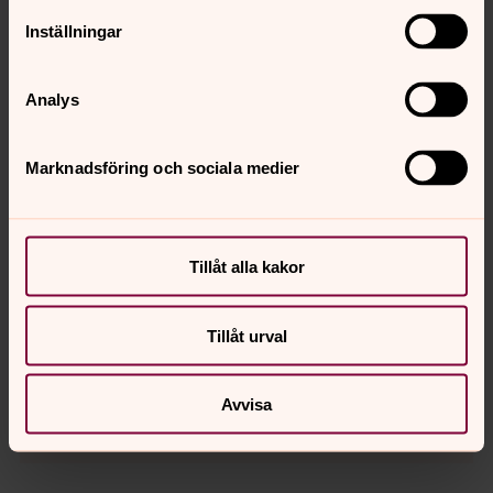
Inställningar
Analys
Marknadsföring och sociala medier
Tillåt alla kakor
Åsa Björkman
Tillåt urval
Handläggare organisation och ledarstöd, Luleå stift
Direkt:
0920-26 47 38
Avvisa
asa.bjorkman@svenskakyrkan.se
E-post: