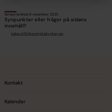
Senast ändrad 6 november 2025
Synpunkter eller frågor på sidans
innehåll?
lulea.stift@svenskakyrkan.se
Tillbaka till toppen
Tillbaka till innehållet
Kontakt
Kalender