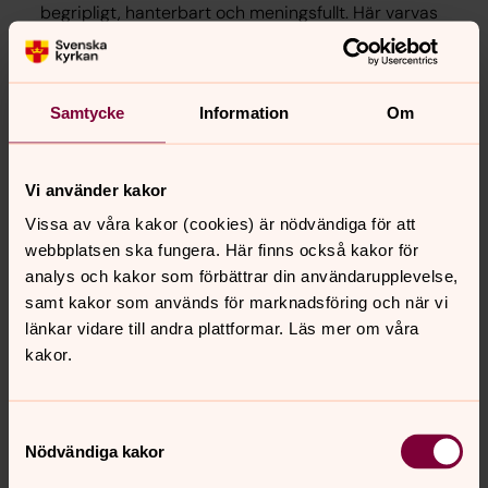
begripligt, hanterbart och meningsfullt. Här varvas
tydliga råd och instruktioner med personliga
berättelser från tre olika förtroendevalda.
Kyrkoherdens ställning - en promemoria (SKAO)
Samtycke
Information
Om
Ett bidrag till att klargöra olika frågor som rör
kyrkoherdens ställning. Den har utarbetats av
Svenska kyrkans arbetsgivarorganisation (Skao) i
Vi använder kakor
nära samverkan med kyrkokansliet i Uppsala.
Vissa av våra kakor (cookies) är nödvändiga för att
Ambitionen har varit att så långt möjligt återge
webbplatsen ska fungera. Här finns också kakor för
gällande rätt inom området.
analys och kakor som förbättrar din användarupplevelse,
samt kakor som används för marknadsföring och när vi
länkar vidare till andra plattformar. Läs mer om våra
Kontaktperson
kakor.
Samtyckesval
Nödvändiga kakor