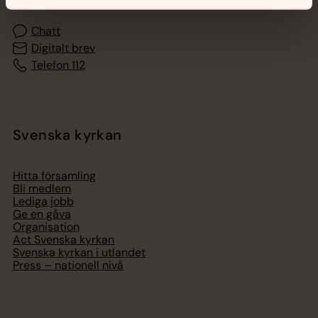
Chatt
Digitalt brev
Telefon 112
Svenska kyrkan
Hitta församling
Bli medlem
Lediga jobb
Ge en gåva
Organisation
Act Svenska kyrkan
Svenska kyrkan i utlandet
Press – nationell nivå