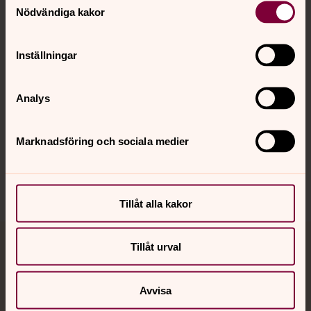
Nödvändiga kakor
Kalender
Inställningar
Hitta snabbt
Analys
Marknadsföring och sociala medier
Sociala kanaler
Tillåt alla kakor
Tillåt urval
Jourhavande präst
Akut samtals- och krisstöd. Prata eller chatta anonymt
Avvisa
med en präst på kvällar och nätter.