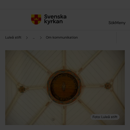
Till innehållet
Till undermeny
Sök
Meny
Luleå stift
...
Om kommunikation