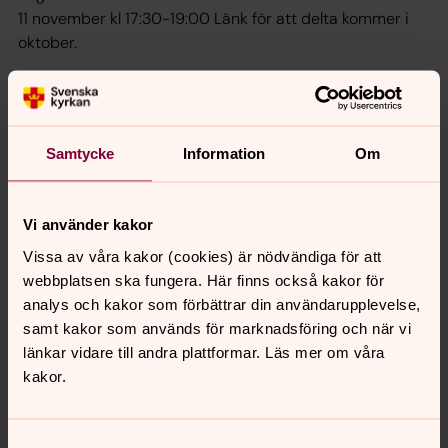
11 november kl 17:30-19:00 Länk för att delta kommer i
oktober.
Samtycke
Information
Om
Synpunkter eller frågor på sidans
innehåll?
Vi använder kakor
lulea.stift@svenskakyrkan.se
Vissa av våra kakor (cookies) är nödvändiga för att
webbplatsen ska fungera. Här finns också kakor för
analys och kakor som förbättrar din användarupplevelse,
samt kakor som används för marknadsföring och när vi
Tillbaka till toppen
Tillbaka till innehållet
länkar vidare till andra plattformar. Läs mer om våra
kakor.
Kontakt
Samtyckesval