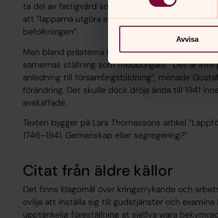
ta del av fattigvård som en kategori för sig. Han
att ”lapparna utgöra en stam för sig, känna det s
befolkningen”.
Avvisa
Men bland prästerna kunde man med tiden också s
samernas ställning som medborgare. ”Det är inte pr
anledning till församlingsbildning”, menade Gusta
förändring. Det skulle dock dröja ända till 1941 in
avskaffade.
Texten bygger på Lars Thomassons artikel ”Lappf
1746–1941. Gemenskap eller segregering?”
Citat från äldre källor
Det finns klagomål över kringstrykande och arbet
ovilja att inställa sig till gudstjänster och exam
upptänkelig föreställning at sjelfva wara bekymra