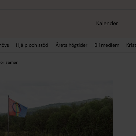
Kalender
hövs
Hjälp och stöd
Årets högtider
Bli medlem
Kris
för samer