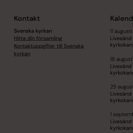
Kontakt
Kalend
Svenska kyrkan
11 augusti
Hitta din församling
Livesänd
kyrkokans
Kontaktuppgifter till Svenska
kyrkan
18 augusti
Livesänd
kyrkokans
25 august
Livesänd
kyrkokans
1 septemb
Livesänd
kyrkokans