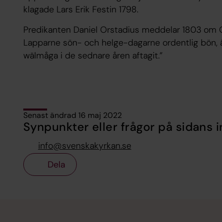
klagade Lars Erik Festin 1798.
Predikanten Daniel Orstadius meddelar 1803 om Ov
Lapparne sön- och helge-dagarne ordentlig bön, 
wälmåga i de sednare åren aftagit.”
Senast ändrad 16 maj 2022
Synpunkter eller frågor på sidans i
info@svenskakyrkan.se
Dela
Tillbaka till toppen
Tillbaka till innehållet