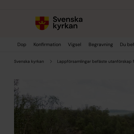
Till innehållet
Till undermeny
Dop
Konfirmation
Vigsel
Begravning
Du be
Svenska kyrkan
Lappförsamlingar befäste utanförskap 