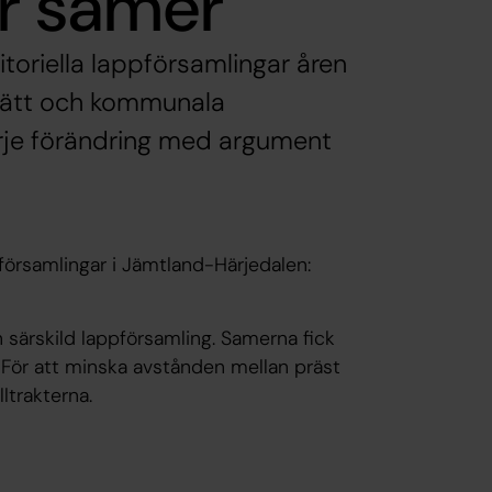
ör samer
toriella lappförsamlingar åren
rätt och kommunala
arje förändring med argument
pförsamlingar i Jämtland-Härjedalen:
 särskild lappförsamling. Samerna fick
. För att minska avstånden mellan präst
ltrakterna.