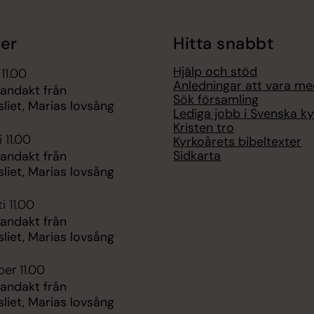
er
Hitta snabbt
Hjälp och stöd
 11.00
Anledningar att vara m
 andakt från
Sök församling
liet, Marias lovsång
Lediga jobb i Svenska k
Kristen tro
 11.00
Kyrkoårets bibeltexter
Sidkarta
 andakt från
liet, Marias lovsång
i 11.00
 andakt från
liet, Marias lovsång
er 11.00
 andakt från
liet, Marias lovsång