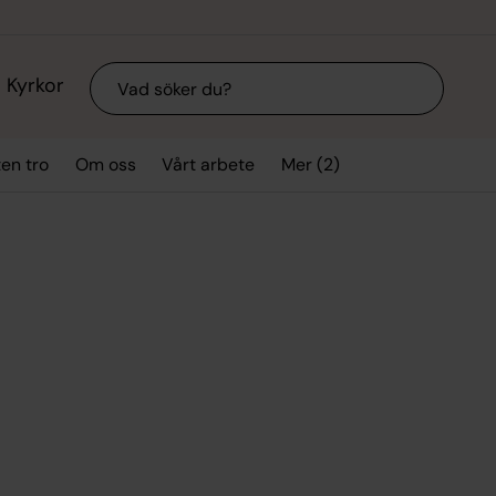
Sök
Kyrkor
Mer (2)
ten tro
Om oss
Vårt arbete