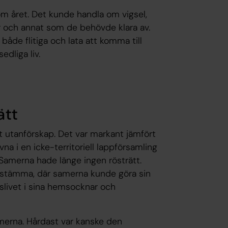
om året. Det kunde handla om vigsel,
 och annat som de behövde klara av.
åde flitiga och lata att komma till
dliga liv.
ätt
 utanförskap. Det var markant jämfört
a i en icke-territoriell lappförsamling
 Samerna hade länge ingen rösträtt.
ostämma, där samerna kunde göra sin
lslivet i sina hemsocknar och
erna. Hårdast var kanske den