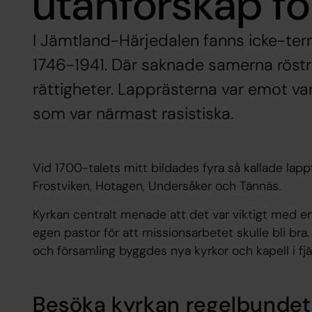
utanförskap f
I Jämtland-Härjedalen fanns icke-terri
1746-1941. Där saknade samerna röst
rättigheter. Lapprästerna var emot v
som var närmast rasistiska.
Vid 1700-talets mitt bildades fyra så kallade lap
Frostviken, Hotagen, Undersåker och Tännäs.
Kyrkan centralt menade att det var viktigt med en
egen pastor för att missionsarbetet skulle bli bra
och församling byggdes nya kyrkor och kapell i fjäl
Besöka kyrkan regelbundet