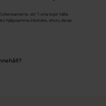
ikensamerna att ”i sina kojor hålla
äro hjälpsamma inbördes, ehuru deras
nnehåll?