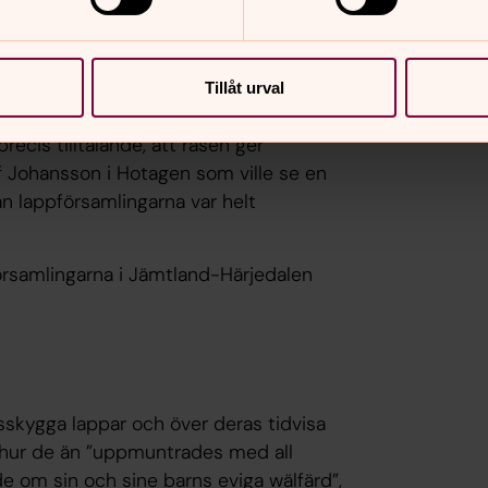
 menade att man inte kunde bortse från
å och betraktas så av den svenska
Tillåt urval
e att förändringen skulle förbättra
ecis tilltalande, att rasen ger
f Johansson i Hotagen som ville se en
nan lappförsamlingarna var helt
örsamlingarna i Jämtland-Härjedalen
sskygga lappar och över deras tidvisa
ina hur de än ”uppmuntrades med all
de om sin och sine barns eviga wälfärd”,