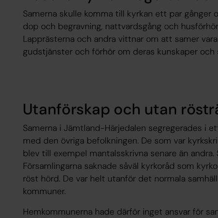
Samerna skulle komma till kyrkan ett par gånger 
dop och begravning, nattvardsgång och husförhör
Lapprästerna och andra vittnar om att samer vara b
gudstjänster och förhör om deras kunskaper och se
Utanförskap och utan röstr
Samerna i Jämtland-Härjedalen segregerades i ett
med den övriga befolkningen. De som var kyrkskrivn
blev till exempel mantalsskrivna senare än andra.
Församlingarna saknade såväl kyrkoråd som kyrk
röst hörd. De var helt utanför det normala samhäl
kommuner.
Hemkommunerna hade därför inget ansvar för sam