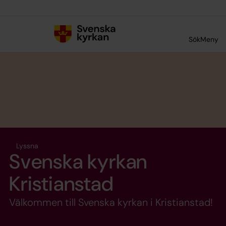
Till innehållet
Till undermeny
Sök
Meny
Lyssna
Svenska kyrkan
Kristianstad
Välkommen till Svenska kyrkan i Kristianstad!