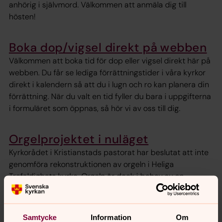
anhörig i självmord. Välkommen att anmäla dig till
hösten!
Boka dop/vigsel direkt på webben
Välkommen att boka tid för dop eller vigsel direkt här på
webben. Du får se lediga förrättningstider i våra kyrkor
direkt i kalendern så att du i lugn och ro kan planera din
förrättning. När du valt en tid fyller du bara i uppgifterna
i formuläret som öppnas, så hör vi av oss till dig.
Orgelprojektet i nuläget
Kyrkorådet i Kristianstads pastorat har beslutat att inte
genomföra rekonstruktionen av orgeln i Heliga
Trefaldighets kyrka. Orgeln är dock i behov av en
renovering. Det har ännu inte tagits fram en tidsplan för
när detta skall ske.
Samtycke
Information
Om