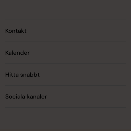
Tillbaka till toppen
Tillbaka till innehållet
Kontakt
Kalender
Hitta snabbt
Sociala kanaler