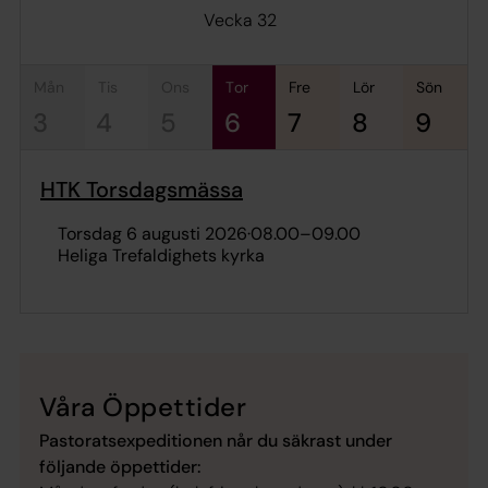
Vecka 32
mån
tis
ons
tor
fre
lör
sön
3
4
5
6
7
8
9
HTK Torsdagsmässa
torsdag 6 augusti 2026
·
08.00
–
09.00
Heliga Trefaldighets kyrka
Våra Öppettider
Pastoratsexpeditionen når du säkrast under
följande öppettider: