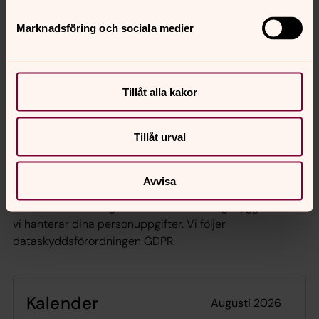
Välkommen till gudstjänst i våra kyrkor!
Marknadsföring och sociala medier
Våra körer
Svenska kyrkan i Kristianstad har ett rikt och varierat
musikliv med en bred körverksamhet. Är du intresserad
Tillåt alla kakor
av att sjunga i kör? Då är du välkommen att ta kontakt
med någon av våra musiker.
Tillåt urval
Vår behandling av dina
Avvisa
personuppgifter
För oss är det viktigt att du ska känna dig trygg med hur
vi hanterar dina personuppgifter. Vi följer
dataskyddsförordningen GDPR.
Kalender
augusti 2026