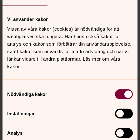
Du behövs, vill du engagera dig?
Vill du engagera dig som ideell medarbetare hos oss i
Vi använder kakor
Svenska kyrkan Kristianstad? Du behövs!
Vissa av våra kakor (cookies) är nödvändiga för att
webbplatsen ska fungera. Här finns också kakor för
Ge en gåva från mobilen
analys och kakor som förbättrar din användarupplevelse,
Tillsammans sprider vi hopp! När världen drabbas av en
samt kakor som används för marknadsföring och när vi
pandemi förvärrar det en redan svår situation för
länkar vidare till andra plattformar. Läs mer om våra
människor som lever i utsatthet. Din gåva gör skillnad!
kakor.
Vilken skillnad gör en medlem i
Samtyckesval
Svenska Kyrkan?
Nödvändiga kakor
Här kan du läsa om hur du som medlem gör skillnad i det
övergripande uppdraget som vi har gemensamt i
Inställningar
pastoratet.
Analys
Gudstjänst