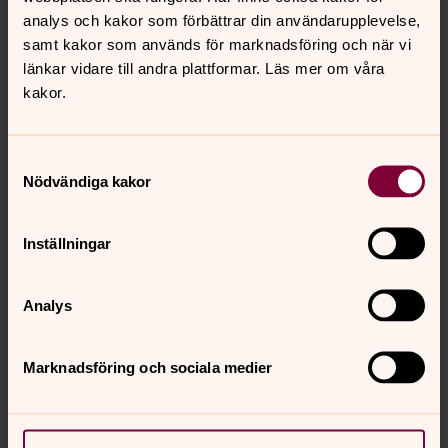
Synpunkter eller frågor på sidans
analys och kakor som förbättrar din användarupplevelse,
innehåll?
samt kakor som används för marknadsföring och när vi
länkar vidare till andra plattformar. Läs mer om våra
kristianstads.pastorat@svenskakyrkan.se
kakor.
Dela
Samtyckesval
Nödvändiga kakor
Tillbaka till toppen
Tillbaka till innehållet
Inställningar
Analys
Kontakt
Marknadsföring och sociala medier
Kalender