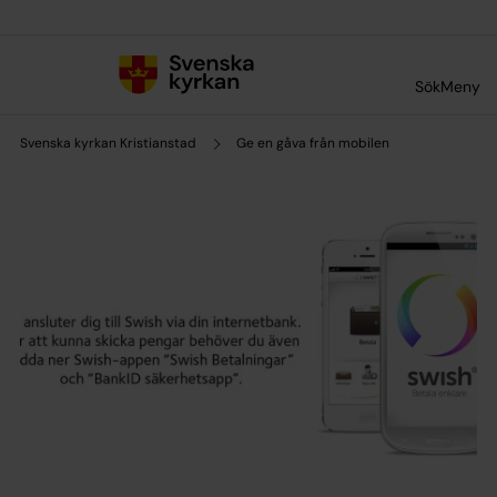
Till innehållet
Till undermeny
Sök
Meny
Svenska kyrkan Kristianstad
Ge en gåva från mobilen