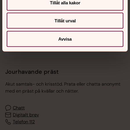
Tillåt alla kakor
Hitta snabbt
Tillåt urval
Sociala kanaler
Avvisa
Jourhavande präst
Akut samtals- och krisstöd. Prata eller chatta anonymt
med en präst på kvällar och nätter.
Chatt
Digitalt brev
Telefon 112