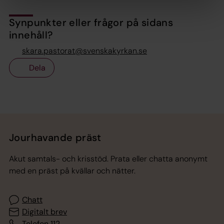
Synpunkter eller frågor på sidans
innehåll?
skara.pastorat@svenskakyrkan.se
Dela
Tillbaka till toppen
Tillbaka till innehållet
Jourhavande präst
Akut samtals- och krisstöd. Prata eller chatta anonymt
med en präst på kvällar och nätter.
Chatt
Digitalt brev
Telefon 112