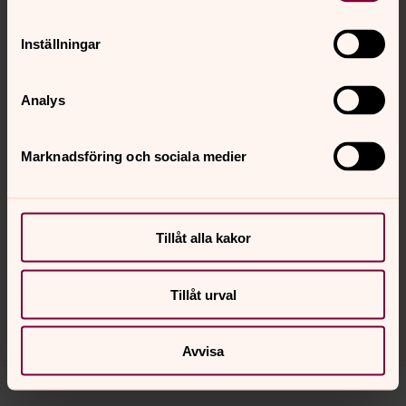
16 augusti 11.00
Inställningar
Skara domkyrka
Judith Fagrell, webbsänd, kyrkkaffe
Analys
Kvällsmässa på Brynolfsdagen
Marknadsföring och sociala medier
16 augusti 18.00
Skara domkyrka
Judith Fagrell
Tillåt alla kakor
Tillåt urval
Se fler kommande händelser
Avvisa