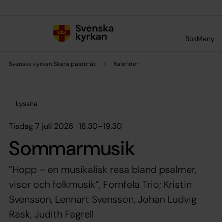
Till innehållet
Till undermeny
Sök
Meny
Svenska kyrkan Skara pastorat
Kalender
Lyssna
tisdag 7 juli 2026 · 18.30
–
19.30
Sommarmusik
”Hopp – en musikalisk resa bland psalmer,
visor och folkmusik”, Fornfela Trio; Kristin
Svensson, Lennart Svensson, Johan Ludvig
Rask, Judith Fagrell