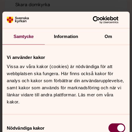
Skara domkyrka
Britt-Marie Hjertén
Kvällsmässa
Samtycke
Information
Om
13 augusti 18.30
Skara domkyrka
Vi använder kakor
Judith Fagrell
Vissa av våra kakor (cookies) är nödvändiga för att
webbplatsen ska fungera. Här finns också kakor för
Mässa vid Brynolfsaltaret
analys och kakor som förbättrar din användarupplevelse,
samt kakor som används för marknadsföring och när vi
15 augusti 09.30
länkar vidare till andra plattformar. Läs mer om våra
Skara domkyrka
kakor.
Brynolfssällskapet
Samtyckesval
Högmässa
Nödvändiga kakor