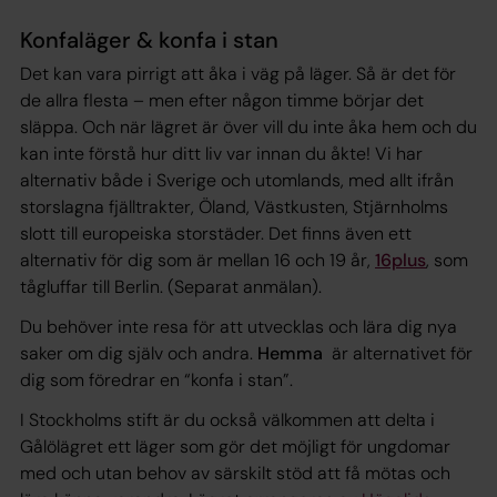
Konfaläger & konfa i stan
Det kan vara pirrigt att åka i väg på läger. Så är det för
de allra flesta – men efter någon timme börjar det
släppa. Och när lägret är över vill du inte åka hem och du
kan inte förstå hur ditt liv var innan du åkte! Vi har
alternativ både i Sverige och utomlands, med allt ifrån
storslagna fjälltrakter, Öland, Västkusten, Stjärnholms
slott till europeiska storstäder. Det finns även ett
alternativ för dig som är mellan 16 och 19 år,
16plus
, som
tågluffar till Berlin. (Separat anmälan).
Du behöver inte resa för att utvecklas och lära dig nya
saker om dig själv och andra.
Hemma
är alternativet för
dig som föredrar en “konfa i stan”.
I Stockholms stift är du också välkommen att delta i
Gålölägret ett läger som gör det möjligt för ungdomar
med och utan behov av särskilt stöd att få mötas och