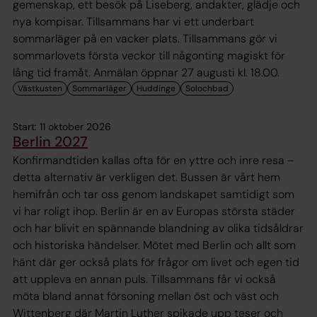
gemenskap, ett besök på Liseberg, andakter, glädje och
nya kompisar. Tillsammans har vi ett underbart
sommarläger på en vacker plats. Tillsammans gör vi
sommarlovets första veckor till någonting magiskt för
lång tid framåt. Anmälan öppnar 27 augusti kl. 18.00.
Start: 11 oktober 2026
Berlin 2027
Konfirmandtiden kallas ofta för en yttre och inre resa –
detta alternativ är verkligen det. Bussen är vårt hem
hemifrån och tar oss genom landskapet samtidigt som
vi har roligt ihop. Berlin är en av Europas största städer
och har blivit en spännande blandning av olika tidsåldrar
och historiska händelser. Mötet med Berlin och allt som
hänt där ger också plats för frågor om livet och egen tid
att uppleva en annan puls. Tillsammans får vi också
möta bland annat försoning mellan öst och väst och
Wittenberg där Martin Luther spikade upp teser och