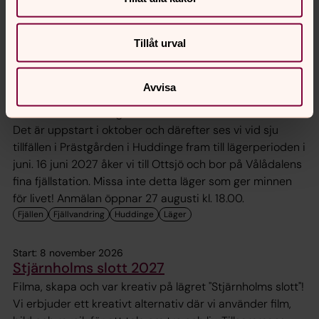
Start: 11 oktober 2026
Ottsjö 2027
Tillåt urval
Under sju härliga dagar får du möjlighet att vandra och
upptäcka dig själv och Gud i fjällvärldens vackra natur.
Avvisa
Vi går tre fantastiska dagsvandringar tillsammans och
blandar undervisning med lek och samtal om tro och liv.
Det är uppstart i oktober och därefter ses vi vid sju
tillfällen i Prästgården i Huddinge fram till lägerperioden i
juni. 16 juni 2027 åker vi till Ottsjö och bor på Vålådalens
fina fjällstation. Missa inte detta läger som ger minnen
för livet! Anmälan öppnar 27 augusti kl. 18.00.
Start: 8 november 2026
Stjärnholms slott 2027
Filma, skapa och var kreativ på lägret "Stjärnholms slott"!
Vi erbjuder ett kreativt alternativ där vi använder film,