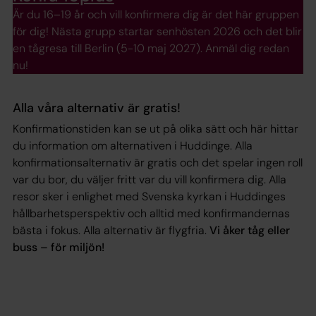
Är du 16–19 år och vill konfirmera dig är det här gruppen
för dig! Nästa grupp startar senhösten 2026 och det blir
en tågresa till Berlin (5-10 maj 2027). Anmäl dig redan
nu!
Alla våra alternativ är gratis!
Konfirmationstiden kan se ut på olika sätt och här hittar
du information om alternativen i Huddinge. Alla
konfirmationsalternativ är gratis och det spelar ingen roll
var du bor, du väljer fritt var du vill konfirmera dig. Alla
resor sker i enlighet med Svenska kyrkan i Huddinges
hållbarhetsperspektiv och alltid med konfirmandernas
bästa i fokus. Alla alternativ är flygfria.
Vi åker tåg eller
buss – för miljön!