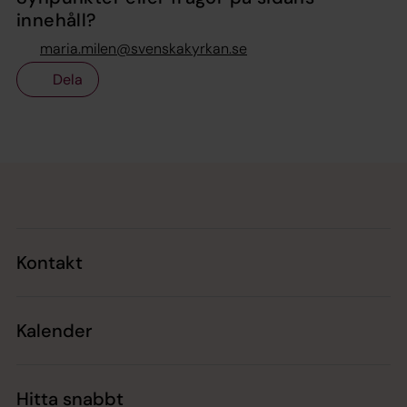
innehåll?
maria.milen@svenskakyrkan.se
Dela
Tillbaka till toppen
Tillbaka till innehållet
Kontakt
Kalender
Hitta snabbt