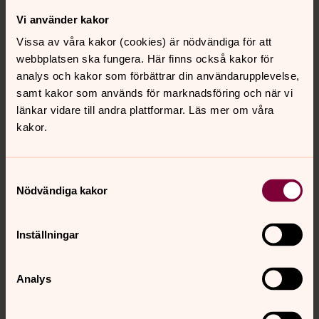
Vi använder kakor
Information om personuppgifter -
Vissa av våra kakor (cookies) är nödvändiga för att
GDPR
webbplatsen ska fungera. Här finns också kakor för
Svenska kyrkan har hanterat personuppgifter på ett
analys och kakor som förbättrar din användarupplevelse,
ansvarsfullt sätt i flera hundra år och det kommer vi
samt kakor som används för marknadsföring och när vi
fortsätta att göra. Din personliga integritet är viktig för
länkar vidare till andra plattformar. Läs mer om våra
oss och därför vill vi informera om var dina
kakor.
personuppgifter hämtas ifrån, hur vi använder dem och
vilka rättigheter du har.
Samtyckesval
Nödvändiga kakor
Följ oss på sociala medier
Svenska kyrkan i Huddinge och Huddinge
Inställningar
kyrkogårdsförvaltning finns på sociala medier.
Biskopsvisitation i Huddinge
Analys
pastorat