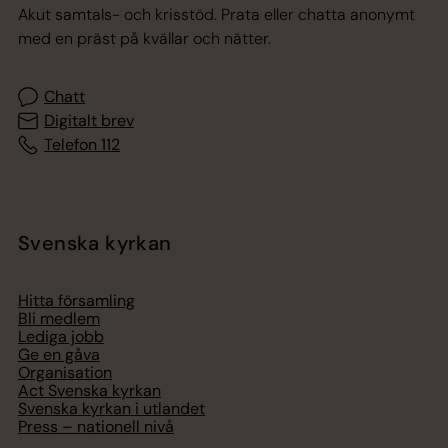
Akut samtals- och krisstöd. Prata eller chatta anonymt
med en präst på kvällar och nätter.
Chatt
Digitalt brev
Telefon 112
Svenska kyrkan
Hitta församling
Bli medlem
Lediga jobb
Ge en gåva
Organisation
Act Svenska kyrkan
Svenska kyrkan i utlandet
Press – nationell nivå