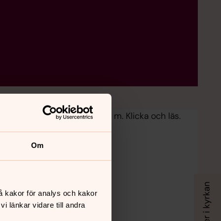
er, musik, mötesplatser m m. Klicka och läs.
Om
å kakor för analys och kakor
 länkar vidare till andra