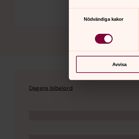
Samtyckesval
Nödvändiga kakor
Avvisa
Dagens bibelord