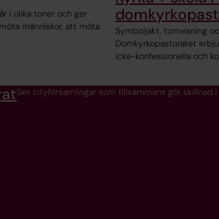
domkyrkopast
år i olika toner och ger
 möta människor, att möta
Symboljakt, tornvisning o
Domkyrkopastoratet erbjude
icke-konfessionella och ko
rat
Sex cityförsamlingar som tillsammans gör skillnad i