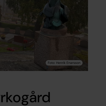
yrkogård