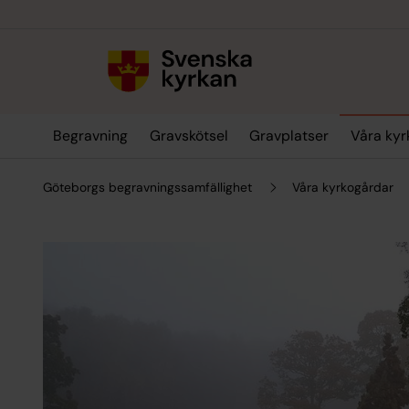
Till innehållet
Till undermeny
Begravning
Gravskötsel
Gravplatser
Våra kyr
Göteborgs begravningssamfällighet
Våra kyrkogårdar