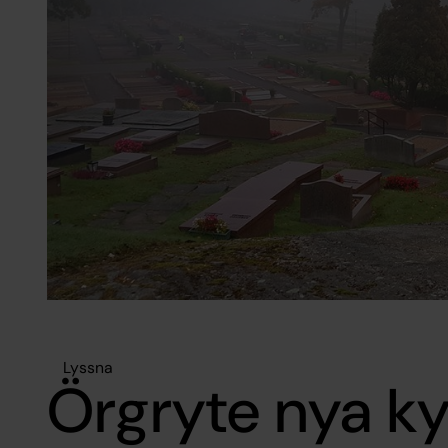
Lyssna
Örgryte nya k