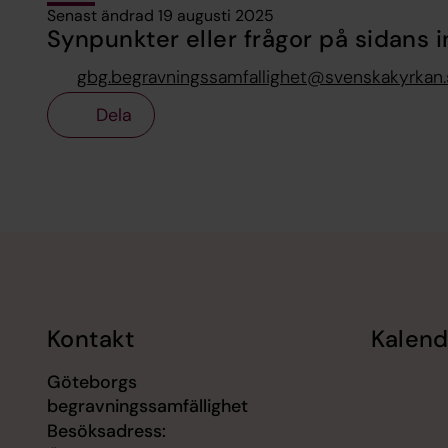
Senast ändrad 19 augusti 2025
Synpunkter eller frågor på sidans i
gbg.begravningssamfallighet@svenskakyrkan.
Dela
Tillbaka till toppen
Tillbaka till innehållet
Kontakt
Kalend
Göteborgs
begravningssamfällighet
Besöksadress: