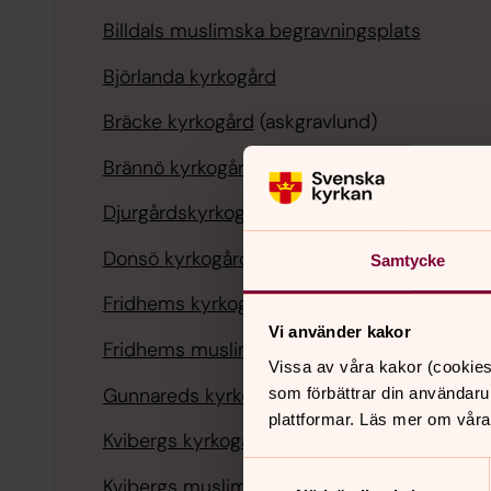
Billdals muslimska begravningsplats
Björlanda kyrkogård
Bräcke kyrkogård
(askgravlund)
Brännö kyrkogård
Djurgårdskyrkogården
Donsö kyrkogård
Samtycke
Fridhems kyrkogård
Vi använder kakor
Fridhems muslimska begravningsplats
Vissa av våra kakor (cookies
Gunnareds kyrkogård
som förbättrar din användaru
plattformar. Läs mer om våra
Kvibergs kyrkogård
Samtyckesval
Kvibergs muslimska begravningsplats