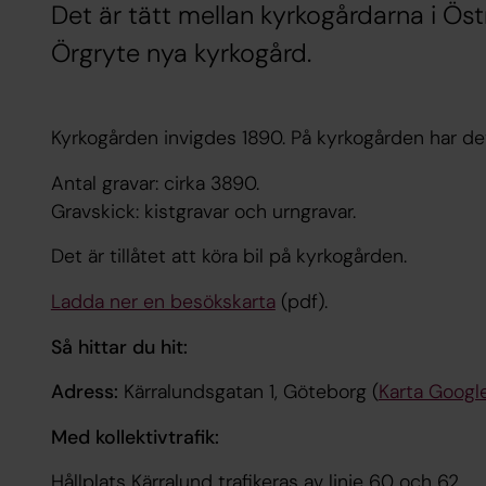
Det är tätt mellan kyrkogårdarna i Öst
Örgryte nya kyrkogård.
Kyrkogården invigdes 1890. På kyrkogården har det
Antal gravar: cirka 3890.
Gravskick: kistgravar och urngravar.
Det är tillåtet att köra bil på kyrkogården.
Ladda ner en besökskarta
(pdf).
Så hittar du hit:
Adress:
Kärralundsgatan 1, Göteborg (
Karta Googl
Med kollektivtrafik:
Hållplats Kärralund trafikeras av linje 60 och 62