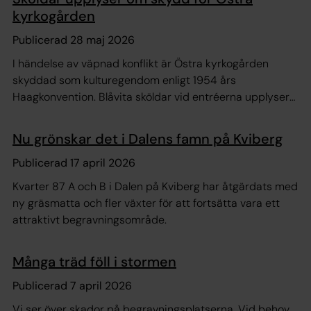
kyrkogården
Publicerad 28 maj 2026
I händelse av väpnad konflikt är Östra kyrkogården
skyddad som kulturegendom enligt 1954 års
Haagkonvention. Blåvita sköldar vid entréerna upplyser
om detta.
Nu grönskar det i Dalens famn på Kviberg
Publicerad 17 april 2026
Kvarter 87 A och B i Dalen på Kviberg har åtgärdats med
ny gräsmatta och fler växter för att fortsätta vara ett
attraktivt begravningsområde.
Många träd föll i stormen
Publicerad 7 april 2026
Vi ser över skador på begravningsplatserna. Vid behov