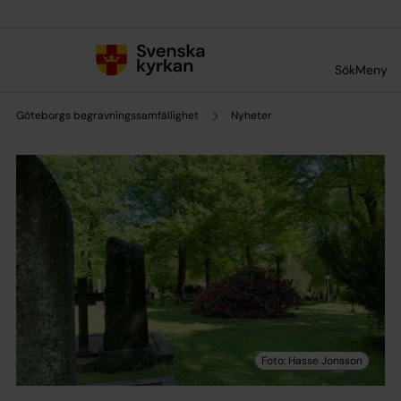
Till innehållet
Till undermeny
Sök
Meny
Göteborgs begravningssamfällighet
Nyheter