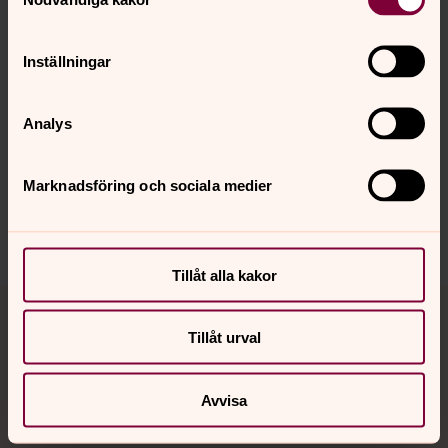
Inställningar
Senast ändrad 9 april 2025
Synpunkter eller frågor på sidans
Analys
innehåll?
gbg.begravningssamfallighet@svenskakyrkan.se
Marknadsföring och sociala medier
Dela
Tillåt alla kakor
Tillbaka till toppen
Tillbaka till innehållet
Tillåt urval
Kontakt
Avvisa