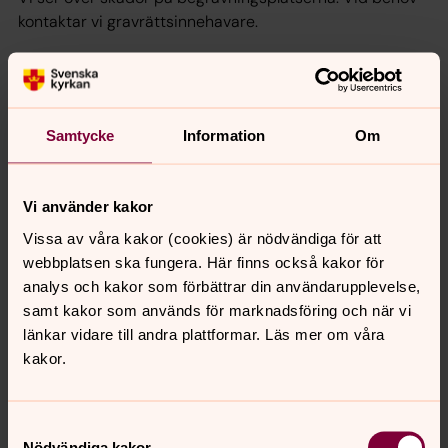
kontaktar vi gravrättsinnehavare.
Sommarvattnet sätts på i mitten av april
Publicerad 30 mars 2026
Samtycke
Information
Om
Vi sätter på vattnet i våra sommarvattenposter i mitten
av april, om vädret tillåter. På de flesta av våra
begravningsplatser finns en eller flera vattenposter som
Vi använder kakor
är igång året om.
Vissa av våra kakor (cookies) är nödvändiga för att
webbplatsen ska fungera. Här finns också kakor för
Visa fler
analys och kakor som förbättrar din användarupplevelse,
samt kakor som används för marknadsföring och när vi
SKKF - studiebesök 20 maj 2025
länkar vidare till andra plattformar. Läs mer om våra
kakor.
Tack alla konferensdeltagare som kom och tittade på
våra sommarvackra begravningsplatser Östra och
Kviberg! Informationssidorna kommer att finnas kvar ett
Samtyckesval
tag för dig som vill läsa mer i efterhand.
Nödvändiga kakor