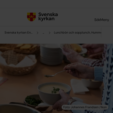
Till innehållet
Till undermeny
Sök
Meny
Svenska kyrkan Enköping
...
Lunchbön och sopplunch, Hummelsta