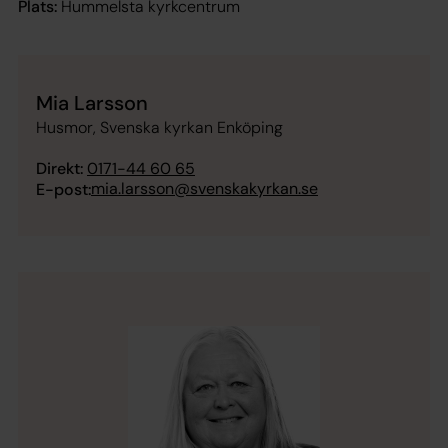
Plats:
Hummelsta kyrkcentrum
Mia Larsson
Husmor, Svenska kyrkan Enköping
Direkt:
0171-44 60 65
mia.larsson@svenskakyrkan.se
E-post: