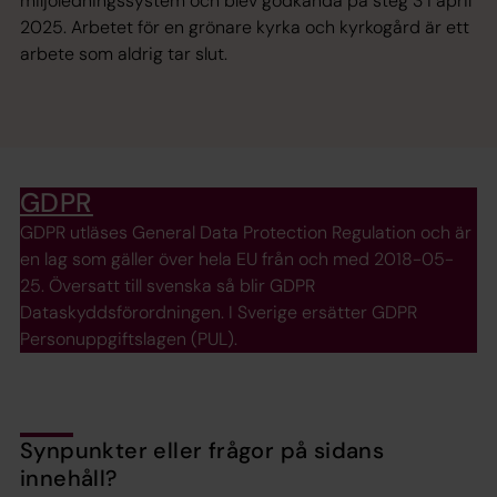
miljöledningssystem och blev godkända på steg 3 i april
2025. Arbetet för en grönare kyrka och kyrkogård är ett
arbete som aldrig tar slut.
GDPR
GDPR utläses General Data Protection Regulation och är
en lag som gäller över hela EU från och med 2018-05-
25. Översatt till svenska så blir GDPR
Dataskyddsförordningen. I Sverige ersätter GDPR
Personuppgiftslagen (PUL).
Synpunkter eller frågor på sidans
innehåll?