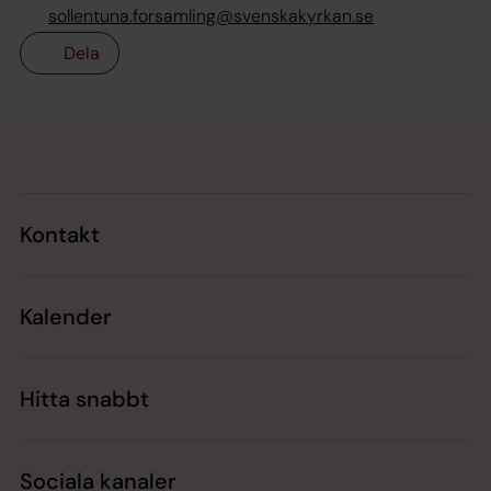
sollentuna.forsamling@svenskakyrkan.se
Dela
Tillbaka till toppen
Tillbaka till innehållet
Kontakt
Kalender
Hitta snabbt
Sociala kanaler