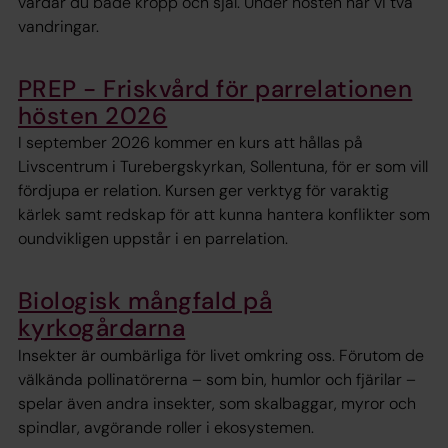
vårdar du både kropp och själ. Under hösten har vi två
vandringar.
PREP - Friskvård för parrelationen
hösten 2026
I september 2026 kommer en kurs att hållas på
Livscentrum i Turebergskyrkan, Sollentuna, för er som vill
fördjupa er relation. Kursen ger verktyg för varaktig
kärlek samt redskap för att kunna hantera konflikter som
oundvikligen uppstår i en parrelation.
Biologisk mångfald på
kyrkogårdarna
Insekter är oumbärliga för livet omkring oss. Förutom de
välkända pollinatörerna – som bin, humlor och fjärilar –
spelar även andra insekter, som skalbaggar, myror och
spindlar, avgörande roller i ekosystemen.