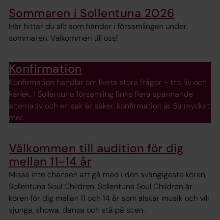
Sommaren i Sollentuna 2026
Här hittar du allt som händer i församlingen under
sommaren. Välkommen till oss!
Konfirmation
Konfirmation handlar om livets stora frågor – tro, liv och
kärlek. I Sollentuna församling finns flera spännande
alternativ och en sak är säker: konfirmation är Så mycket
mer.
Välkommen till audition för dig
mellan 11-14 år
Missa inte chansen att gå med i den svängigaste kören,
Sollentuna Soul Children. Sollentuna Soul Children är
kören för dig mellan 11 och 14 år som älskar musik och vill
sjunga, showa, dansa och stå på scen.