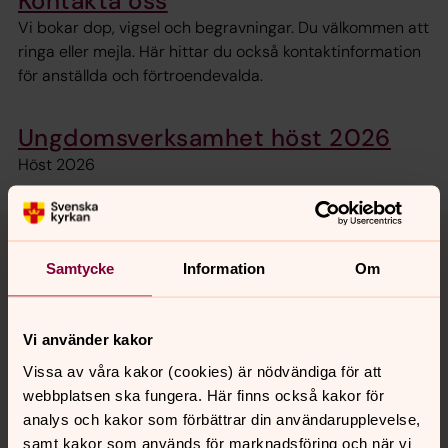
Kontakta oss
Vi bokar dop, vigsel och begravningar. Du välkommen att
ringa eller mejla. Här hittar du också kontaktinformation
för anställda och förtroendevalda.
Ungdomsverksamhet höst 2026
Höst 2026
Konserter och musik
Samtycke
Information
Om
I Sollentuna församling hittar du många starka
konsertupplevelser. Här finns ett rikt musikliv, där många
känner ett stort engagemang. Välkommen till musik med
Vi använder kakor
passion .
Vissa av våra kakor (cookies) är nödvändiga för att
webbplatsen ska fungera. Här finns också kakor för
Körer
analys och kakor som förbättrar din användarupplevelse,
samt kakor som används för marknadsföring och när vi