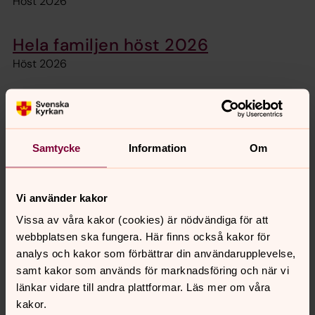
Höst 2026
Hela familjen höst 2026
Höst 2026
Söndagsskola 2026
Höst 2026
Samtycke
Information
Om
Barn- och ungdomskörer
Vi har körer för alla åldrar.
Vi använder kakor
Vissa av våra kakor (cookies) är nödvändiga för att
Ungdomsverksamhet höst 2026
webbplatsen ska fungera. Här finns också kakor för
Höst 2026
analys och kakor som förbättrar din användarupplevelse,
samt kakor som används för marknadsföring och när vi
länkar vidare till andra plattformar. Läs mer om våra
Kyrka & skola - Svenska kyrkan
kakor.
Sollentuna