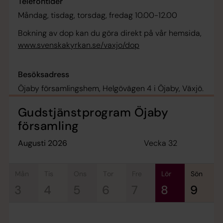
Telefontider
Måndag, tisdag, torsdag, fredag 10.00-12.00
Bokning av dop kan du göra direkt på vår hemsida,
www.svenskakyrkan.se/vaxjo/dop
Besöksadress
Öjaby församlingshem, Helgövägen 4 i Öjaby, Växjö.
Gudstjänstprogram Öjaby
församling
Vecka 32
augusti 2026
mån
tis
ons
tor
fre
lör
sön
3
4
5
6
7
8
9