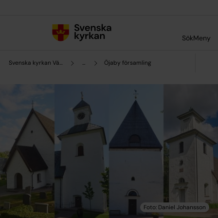
Till innehållet
Till undermeny
Sök
Meny
Svenska kyrkan Växjö
...
Öjaby församling