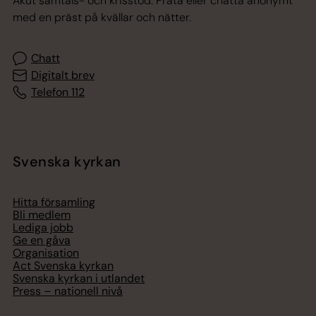
Akut samtals- och krisstöd. Prata eller chatta anonymt
med en präst på kvällar och nätter.
Chatt
Digitalt brev
Telefon 112
Svenska kyrkan
Hitta församling
Bli medlem
Lediga jobb
Ge en gåva
Organisation
Act Svenska kyrkan
Svenska kyrkan i utlandet
Press – nationell nivå