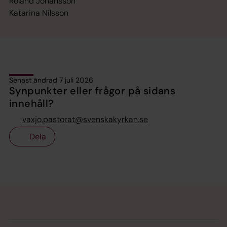
Roland Johansson
Katarina Nilsson
Senast ändrad 7 juli 2026
Synpunkter eller frågor på sidans
innehåll?
vaxjo.pastorat@svenskakyrkan.se
Dela
Tillbaka till toppen
Tillbaka till innehållet