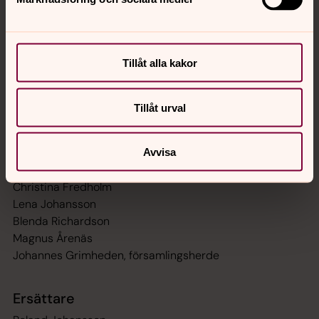
Präster, diakoner, musiker, pedagoger, assistenter,
service- och administrativ personal i Mariakyrkan,
Johanneskyrkan samt Öjaby och Gemla församlingar.
Tillåt alla kakor
Församlingsråd
Tillåt urval
Ordinarie
Gitten Öholm, ordförande
Avvisa
Cecilia Sandström, v ordförande
Christina Fredholm
Lena Johansson
Blenda Richardson
Magnus Årenäs
Johannes Grimheden, församlingsherde
Ersättare