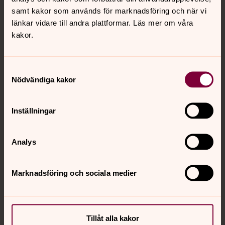
samt kakor som används för marknadsföring och när vi
länkar vidare till andra plattformar. Läs mer om våra
kakor.
Personal östra området
Samtyckesval
Präster, diakoner, musiker, pedagoger, assistenter,
Nödvändiga kakor
service- och administrativ personal i Skogslyckans
kyrka, Högstorps kyrka och Hemmesjö-Furuby
Inställningar
församling samt personal på Diakonicentrum.
Analys
Församlingsråd
Marknadsföring och sociala medier
Ordinarie
Monica Gustafsson, ordförande
Charlotte Juteström, v ordförande
Mikael Aronsson
Tillåt alla kakor