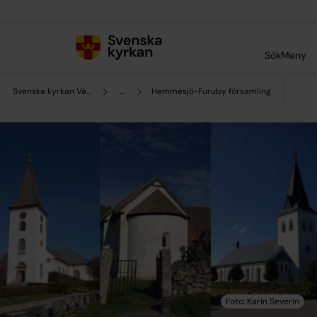
Till innehållet
Till undermeny
Sök
Meny
Svenska kyrkan Växjö
...
Hemmesjö-Furuby församling