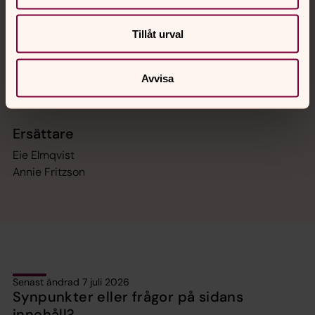
Monica Carlsson Blomster
Bodil Christensen Tersmark
Tillåt urval
Ghita Gustafsson
Mari-Louise Jimson
Inga-Lill Volmarsson
Avvisa
Richard Grügiel, präst
Ersättare
Eie Elmqvist
Annie Fritzson
Senast ändrad 7 juli 2026
Synpunkter eller frågor på sidans
innehåll?