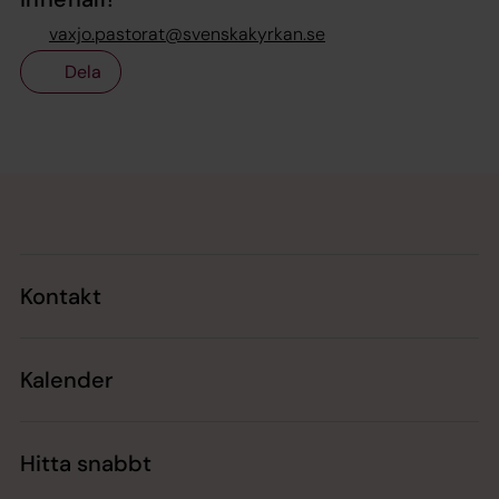
vaxjo.pastorat@svenskakyrkan.se
Dela
Tillbaka till toppen
Tillbaka till innehållet
Kontakt
Kalender
Hitta snabbt