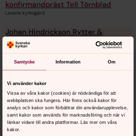
konfirmandpräst Tell Törnblad
Levene kyrkogård
Johan Hindrickson Rytter &
Catharina Håkansdotter Hand
Gravhäll Levene kyrkogård
Samtycke
Information
Om
Senast ändrad 15 augusti 2023
Synpunkter eller frågor på sidans
Vi använder kakor
innehåll?
Vissa av våra kakor (cookies) är nödvändiga för att
webbplatsen ska fungera. Här finns också kakor för
varabygdens.forsamling@svenskakyrkan.se
analys och kakor som förbättrar din användarupplevelse,
Dela
samt kakor som används för marknadsföring och när vi
länkar vidare till andra plattformar. Läs mer om våra
kakor.
Tillbaka till toppen
Tillbaka till innehållet