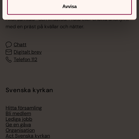
Jourhavande präst
Avvisa
Akut samtals- och krisstöd. Prata eller chatta anonymt
med en präst på kvällar och nätter.
Chatt
Digitalt brev
Telefon 112
Svenska kyrkan
Hitta församling
Bli medlem
Lediga jobb
Ge en gåva
Organisation
Act Svenska kyrkan