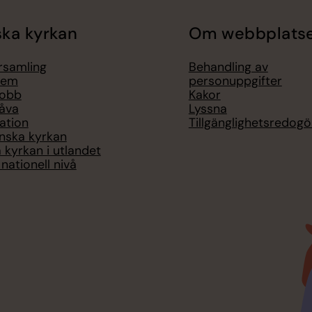
ka kyrkan
Om webbplats
örsamling
Behandling av
lem
personuppgifter
jobb
Kakor
åva
Lyssna
ation
Tillgänglighetsredogö
nska kyrkan
 kyrkan i utlandet
nationell nivå