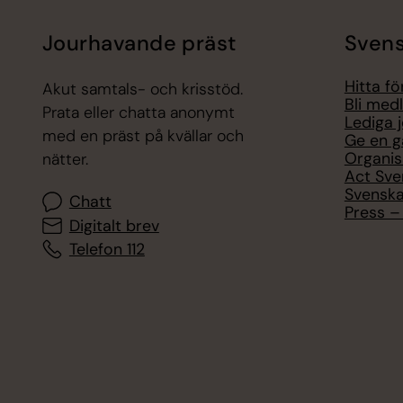
Jourhavande präst
Svens
Hitta f
Akut samtals- och krisstöd.
Bli med
Prata eller chatta anonymt
Lediga 
med en präst på kvällar och
Ge en g
Organis
nätter.
Act Sve
Svenska
Chatt
Press – 
Digitalt brev
Telefon 112