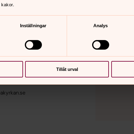
 kakor.
m
Inställningar
Analys
m
Tillåt urval
m
akyrkan.se