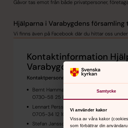
Gåvor tas emot från både privatpersoner, företag
Hjälparna i Varabygdens församling ta
Vi finns även på Facebook där du hittar oss und
Kontaktinformation Hjäl
Varabygdens församlin
Kontaktpersoner Hjälparna i Vara
Bernt Hammarstrand
Samtycke
0730-58 25 82
bernthammarstrand@ho
Lennart Persson
Vi använder kakor
0705-34 12 10 lennart.persson.m3@gmai
Vissa av våra kakor (cookies
Stefan Jansson
som förbättrar din användaru