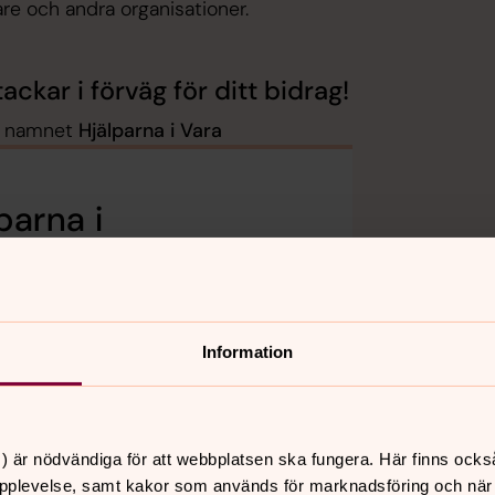
are och andra organisationer.
ckar i förväg för ditt bidrag!
er namnet
Hjälparna i Vara
parna i
g
Information
tmail.com
l.com
) är nödvändiga för att webbplatsen ska fungera. Här finns ocks
pplevelse, samt kakor som används för marknadsföring och när vi