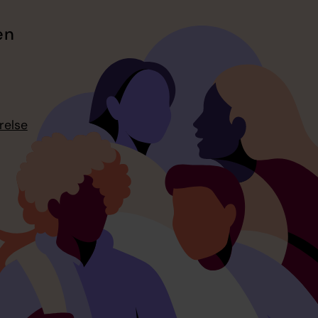
en
relse