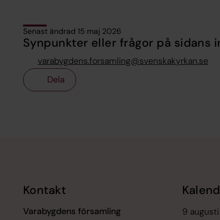
Senast ändrad 15 maj 2026
Synpunkter eller frågor på sidans i
varabygdens.forsamling@svenskakyrkan.se
Dela
Tillbaka till toppen
Tillbaka till innehållet
Kontakt
Kalend
Varabygdens församling
9 augusti