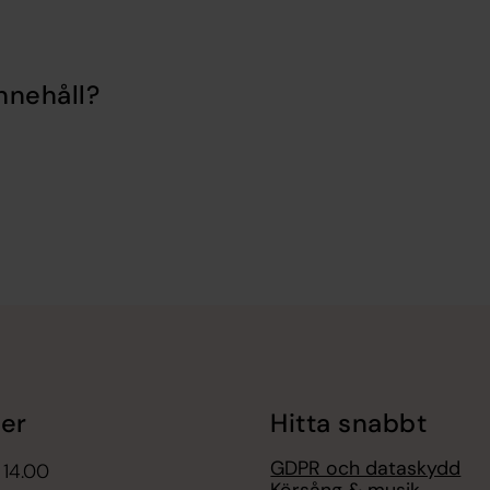
nnehåll?
er
Hitta snabbt
GDPR och dataskydd
 14.00
Körsång & musik