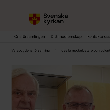
Till innehållet
Till undermeny
Om församlingen
Ditt medlemskap
Kontakta oss
Varabygdens församling
Ideella medarbetare och volon