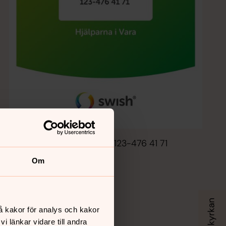
Swishkod Hjälparna i Vara 123-476 41 71
Om
å kakor för analys och kakor
 länkar vidare till andra