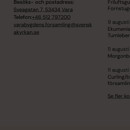
Besöks- och postadress:
Friluftsg
Fornstug
Sveagatan 7, 53434 Vara
Telefon:
+46 512 797200
9 augusti
varabygdens.forsamling@svensk
Ekumenisk
akyrkan.se
Tumleber
11 august
Morgonbö
11 augusti
Curling/
församli
Se fler 