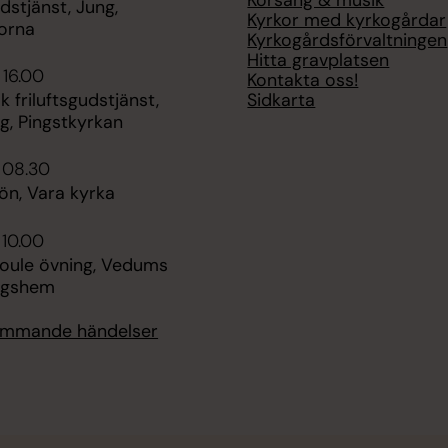
udstjänst, Jung,
Kyrkor med kyrkogårdar
orna
Kyrkogårdsförvaltningen
Hitta gravplatsen
 16.00
Kontakta oss!
Sidkarta
 friluftsgudstjänst,
g, Pingstkyrkan
i 08.30
n, Vara kyrka
 10.00
boule övning, Vedums
ngshem
kommande händelser