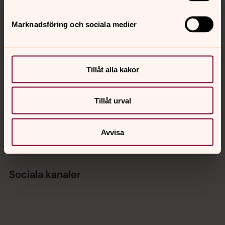
Tillbaka till toppen
Tillbaka till innehållet
Marknadsföring och sociala medier
Kontakt
Tillåt alla kakor
Kalender
Tillåt urval
Avvisa
Hitta snabbt
Sociala kanaler