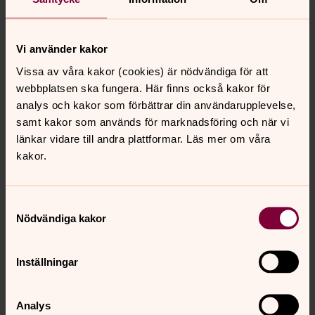
räkenskapsårets slut med stöd av bokföringslagen.
Vilka rättigheter har du?
Vi använder kakor
Varabydens församling ansvarar för hanteringen av dina
Vissa av våra kakor (cookies) är nödvändiga för att
personuppgifter. För information om dina rättigheter
webbplatsen ska fungera. Här finns också kakor för
enligt dataskyddsförordningen,
se startsidan för denna
analys och kakor som förbättrar din användarupplevelse,
integritetspolicy.
Där hittar du även kontaktuppgifter till
samt kakor som används för marknadsföring och när vi
oss och vårt dataskyddsombud.
länkar vidare till andra plattformar. Läs mer om våra
kakor.
Samtyckesval
Senast ändrad 19 mars 2025
Synpunkter eller frågor på sidans
Nödvändiga kakor
innehåll?
varabygdens.forsamling@svenskakyrkan.se
Inställningar
Dela
Analys