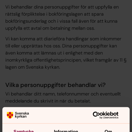
Vi behandlar dina personuppgifter för att uppfylla en
rättslig förpliktelse i bokföringslagen att spara
bokföringsunderlag och i vissa fall även för att kunna
uppfylla ett avtal om betalning mellan oss.
Vi kan komma att diarieföra handlingar som inkommer
till eller upprättas hos oss. Dina personuppgifter kan
även komma att lämnas ut i enlighet med den
inomkyrkliga offentlighetsprincipen, vilket framgår av 11 §
lagen om Svenska kyrkan.
Vilka personuppgifter behandlar vi?
Vi behandlar ditt namn, telefonnummer och eventuellt
meddelande du skrivit in när du betalat.
Hur länge behandlar vi personuppgifterna?
Uppgifter om betalningen sparas i 7 år efter
Samtycke
Information
Om