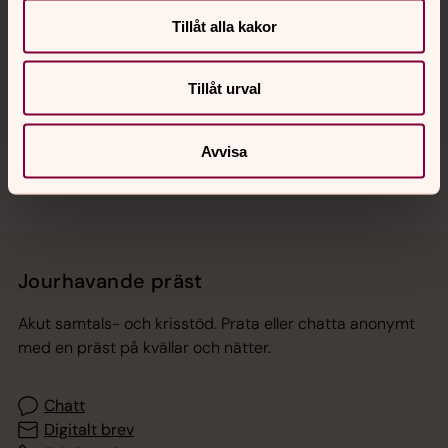
Tillåt alla kakor
Hitta snabbt
Tillåt urval
Sociala kanaler
Avvisa
Jourhavande präst
Akut samtals- och krisstöd. Prata eller chatta anonymt
med en präst på kvällar och nätter.
Chatt
Digitalt brev