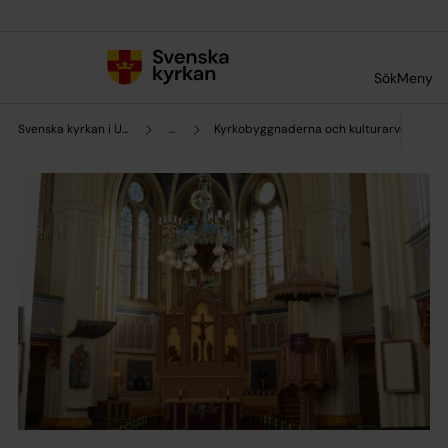
Till innehållet
Till undermeny
Sök
Meny
Svenska kyrkan i Umeå
...
Kyrkobyggnaderna och kulturarvet