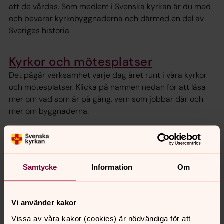
att de vårdas. Som medlem i Svenska kyrkan är du med
och bevarar kyrkobyggnaderna och därmed en del av
Sveriges historia.
Kyrkor och mötesplatser
Det pågår verksamhet varje dag året runt i våra kyrkor
och mötesplatser. Klicka på namnen nedan för att läsa
mer om vad som är på gång, vem som jobbar där och
mer om byggnaderna.
Bön och bibelsamtal
Här finns möjlighet för dig som vill fördjupa dig i Bibeln
Samtycke
Information
Om
och finna stillhet i bönen. Det finns också grupper för dig
som vill finna kraft till självhjälp i en 12-stegsgrupp eller
samtala om livet.
Vi använder kakor
Vissa av våra kakor (cookies) är nödvändiga för att