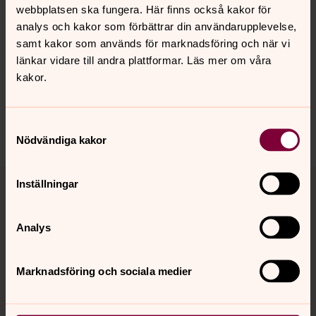
webbplatsen ska fungera. Här finns också kakor för
Senast ändrad 14 november 2019
analys och kakor som förbättrar din användarupplevelse,
Synpunkter eller frågor på sidans
samt kakor som används för marknadsföring och när vi
innehåll?
länkar vidare till andra plattformar. Läs mer om våra
umea.pastorat@svenskakyrkan.se
kakor.
Dela
Samtyckesval
Nödvändiga kakor
Tillbaka till toppen
Tillbaka till innehållet
Inställningar
Analys
Kontakt
Marknadsföring och sociala medier
Kalender