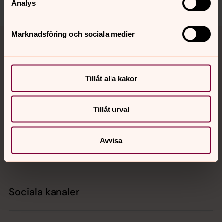
Analys
Tillbaka till toppen
Tillbaka till innehållet
Marknadsföring och sociala medier
Kontakt
Tillåt alla kakor
Tillåt urval
Kalender
Avvisa
Hitta snabbt
Sociala kanaler