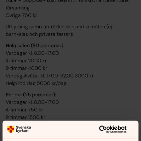
Lokal - Doplokal - kostnadsfritt för skrivna i Sollentuna
församling.
Övriga 750 kr.
Uthyrning sammanträden och andra möten (ej
barnkalas och privata fester):
Hela salen (80 personer):
Vardagar kl. 8.00-17.00
4 timmar 2000 kr
9 timmar 4000 kr
Vardagskvällar kl. 17.00-22.00 3000 kr.
Helg/röd dag 5000 kr/dag.
Per del (25 personer):
Vardagar kl. 8.00-17.00
4 timmar 750 kr
9 timmar 1500 kr
Vardagskvällar kl. 17.00-22.00 1000 kr.
Helg/röd dag 2500 kr/dag.