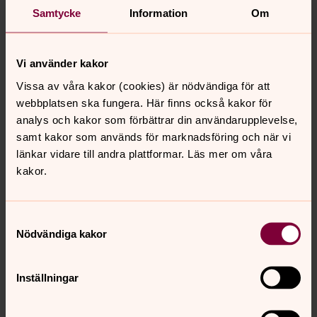
Catering vid minnesstund
Samtycke
Information
Om
Vid minnesstund måste cateringfirma som sköter
förtäring, servering och städning anlitas då detta
säkerställer den ordning som krävs för att församlingen,
Vi använder kakor
ska kunna arbeta med våra grundläggande uppgifter.
Vissa av våra kakor (cookies) är nödvändiga för att
Församlingen använder sig just nu av
Kaffemakaren
webbplatsen ska fungera. Här finns också kakor för
analys och kakor som förbättrar din användarupplevelse,
samt kakor som används för marknadsföring och när vi
länkar vidare till andra plattformar. Läs mer om våra
kakor.
Senast ändrad 25 april 2024
Samtyckesval
Synpunkter eller frågor på sidans
Nödvändiga kakor
innehåll?
sollentuna.forsamling@svenskakyrkan.se
Inställningar
Dela