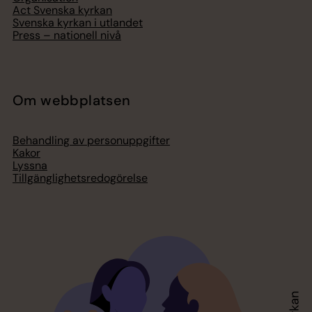
Act Svenska kyrkan
Svenska kyrkan i utlandet
Press – nationell nivå
Om webbplatsen
Behandling av personuppgifter
Kakor
Lyssna
Tillgänglighetsredogörelse