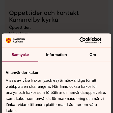
Öppettider och kontakt
Kummelby kyrka
Öppettider:
Mån stängt
Tis-fre kl. 9.00-15.00
Samt i samband med verksamhet.
Kontakt
Samtycke
Information
Om
Tfn 08-505 513 00
Hitta till Kummelby kyrka
Vi använder kakor
Sollentunavägen 83
191 40 Sollentuna
Vissa av våra kakor (cookies) är nödvändiga för att
Karta
webbplatsen ska fungera. Här finns också kakor för
analys och kakor som förbättrar din användarupplevelse,
Sociala medier:
samt kakor som används för marknadsföring och när vi
facebook: Kummelby kyrka
länkar vidare till andra plattformar. Läs mer om våra
instagram: @kummelbykyrka
kakor.
#kummelbyungdom