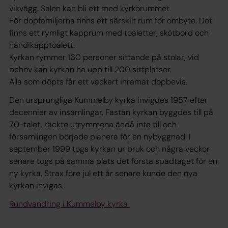
vikvägg. Salen kan bli ett med kyrkorummet.
För dopfamiljerna finns ett särskilt rum för ombyte. Det
finns ett rymligt kapprum med toaletter, skötbord och
handikapptoalett.
Kyrkan rymmer 160 personer sittande på stolar, vid
behov kan kyrkan ha upp till 200 sittplatser.
Alla som döpts får ett vackert inramat dopbevis.
Den ursprungliga Kummelby kyrka invigdes 1957 efter
decennier av insamlingar. Fastän kyrkan byggdes till på
70-talet, räckte utrymmena ändå inte till och
församlingen började planera för en nybyggnad. I
september 1999 togs kyrkan ur bruk och några veckor
senare togs på samma plats det första spadtaget för en
ny kyrka. Strax före jul ett år senare kunde den nya
kyrkan invigas.
Rundvandring i Kummelby kyrka