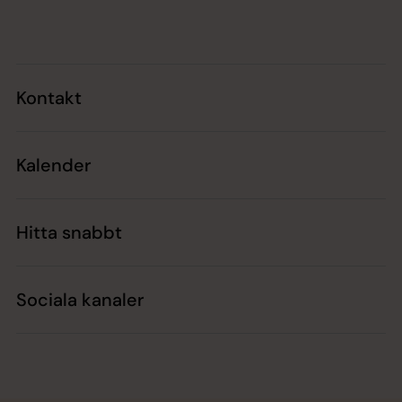
Tillbaka till toppen
Tillbaka till innehållet
Kontakt
Kalender
Hitta snabbt
Sociala kanaler