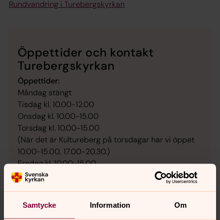
Rundvandring i Turebergskyrkan
Öppettider och kontakt
Turebergskyrkan
Öppettider:
Måndag stängt
Tisdag kl. 10.00-12.00
Onsdag kl. 10.00-15.00
Torsdag kl. 10.00-15.00
(När det är Kultureberg på torsdagar har vi öppet
10.00-15.00, 17.00-20.30.)
Fredag kl. 10.00-15.00
Lördag stängt
Söndag mässan kl. 15.00
(fiket är dock stängt förutom att det serveras
Samtycke
Information
Om
kyrkkaffe)