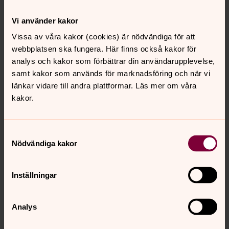
Kontakt
Tfn 08-505 513 00
Vi använder kakor
Hitta till Turebergskyrkan
Vissa av våra kakor (cookies) är nödvändiga för att
Sköldvägen 12B,
webbplatsen ska fungera. Här finns också kakor för
191 47 Sollentuna
analys och kakor som förbättrar din användarupplevelse,
Karta
samt kakor som används för marknadsföring och när vi
länkar vidare till andra plattformar. Läs mer om våra
kakor.
Samtyckesval
Nödvändiga kakor
Inställningar
Analys