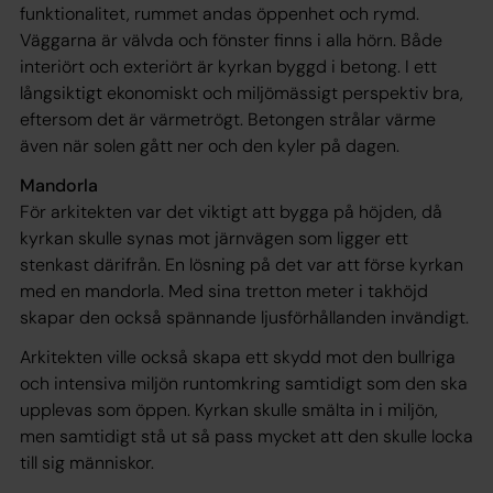
funktionalitet, rummet andas öppenhet och rymd.
Väggarna är välvda och fönster finns i alla hörn. Både
interiört och exteriört är kyrkan byggd i betong. I ett
långsiktigt ekonomiskt och miljömässigt perspektiv bra,
eftersom det är värmetrögt. Betongen strålar värme
även när solen gått ner och den kyler på dagen.
Mandorla
För arkitekten var det viktigt att bygga på höjden, då
kyrkan skulle synas mot järnvägen som ligger ett
stenkast därifrån. En lösning på det var att förse kyrkan
med en mandorla. Med sina tretton meter i takhöjd
skapar den också spännande ljusförhållanden invändigt.
Arkitekten ville också skapa ett skydd mot den bullriga
och intensiva miljön runtomkring samtidigt som den ska
upplevas som öppen. Kyrkan skulle smälta in i miljön,
men samtidigt stå ut så pass mycket att den skulle locka
till sig människor.