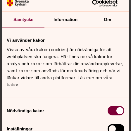
sollentuna.forsamling@svenskakyrkan.se
Dela
Samtycke
Information
Om
Vi använder kakor
Tillbaka till toppen
Tillbaka till innehållet
Vissa av våra kakor (cookies) är nödvändiga för att
webbplatsen ska fungera. Här finns också kakor för
analys och kakor som förbättrar din användarupplevelse,
samt kakor som används för marknadsföring och när vi
Kontakt
länkar vidare till andra plattformar. Läs mer om våra
kakor.
Kalender
Samtyckesval
Nödvändiga kakor
Hitta snabbt
Inställningar