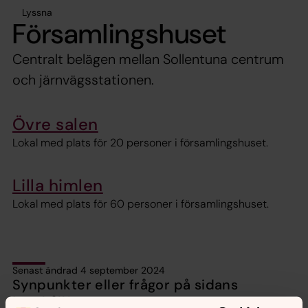
Lyssna
Församlingshuset
Centralt belägen mellan Sollentuna centrum
och järnvägsstationen.
Övre salen
Lokal med plats för 20 personer i församlingshuset.
Lilla himlen
Lokal med plats för 60 personer i församlingshuset.
Senast ändrad 4 september 2024
Synpunkter eller frågor på sidans
innehåll?