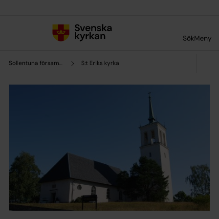
Till innehållet
Till undermeny
Sök
Meny
Sollentuna församling
S:t Eriks kyrka