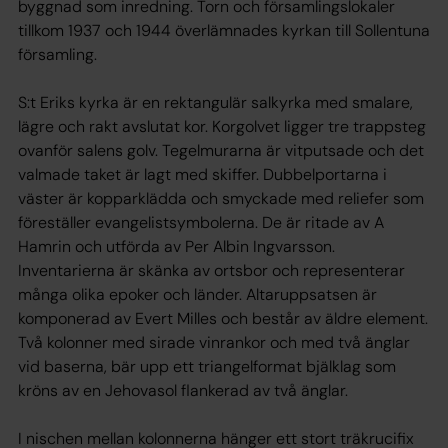
byggnad som inredning. Torn och församlingslokaler
tillkom 1937 och 1944 överlämnades kyrkan till Sollentuna
församling.
S:t Eriks kyrka är en rektangulär salkyrka med smalare,
lägre och rakt avslutat kor. Korgolvet ligger tre trappsteg
ovanför salens golv. Tegelmurarna är vitputsade och det
valmade taket är lagt med skiffer. Dubbelportarna i
väster är kopparklädda och smyckade med reliefer som
föreställer evangelistsymbolerna. De är ritade av A
Hamrin och utförda av Per Albin Ingvarsson.
Inventarierna är skänka av ortsbor och representerar
många olika epoker och länder. Altaruppsatsen är
komponerad av Evert Milles och består av äldre element.
Två kolonner med sirade vinrankor och med två änglar
vid baserna, bär upp ett triangelformat bjälklag som
kröns av en Jehovasol flankerad av två änglar.
I nischen mellan kolonnerna hänger ett stort träkrucifix