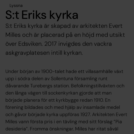
Lyssna
S:t Eriks kyrka
S:t Eriks kyrka är skapad av arkitekten Evert
Milles och är placerad på en höjd med utsikt
över Edsviken. 2017 invigdes den vackra
askgravplatesen intill kyrkan.
Under början av 1900-talet hade ett villasamhälle växt
upp i södra delen av Sollentuna församling runt
dåvarande Turebergs station. Befolkningstillväxten och
den långa vägen till sockenkyrkan gjorde att man
började planera för ett kyrkbygge redan 1910. En
förening bildades och med hjälp av insamlade medel
och gåvor började kyrka uppföras 1927. Arkitekten Evert
Milles vann första pris i en tävling med sitt förslag ”Pia
desideria”. Fromma önskningar. Milles har ritat såväl