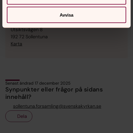
Kontakt:
Tfn 08-505 513 00
Avvisa
Hitta hit:
Utsiktsvägen 8
192 72 Sollentuna
Karta
Senast ändrad 17 december 2025
Synpunkter eller frågor på sidans
innehåll?
sollentuna.forsamling@svenskakyrkan.se
Dela