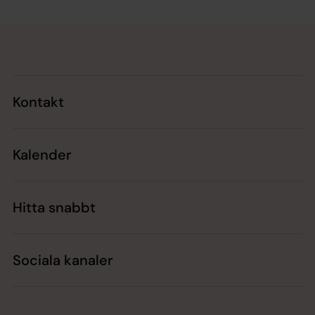
Tillbaka till toppen
Tillbaka till innehållet
Kontakt
Kalender
Hitta snabbt
Sociala kanaler