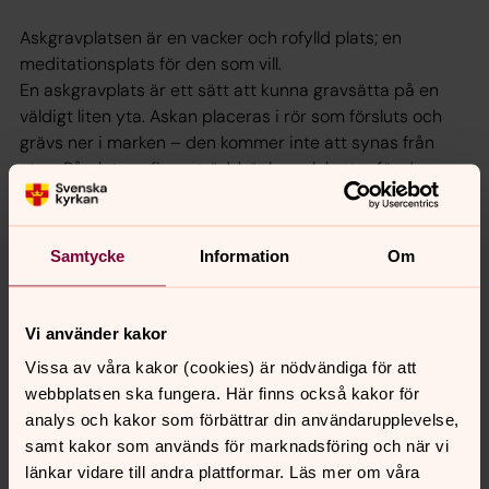
Askgravplatsen är en vacker och rofylld plats; en
meditationsplats för den som vill.
En askgravplats är ett sätt att kunna gravsätta på en
väldigt liten yta. Askan placeras i rör som försluts och
grävs ner i marken – den kommer inte att synas från
ytan. På platsen finns, träd, bänkar, plaketter för dem
som är begravda och möjlighet att tända ljus.
Askgravplatsen invigdes i december 2017.
Samtycke
Information
Om
För information kring begravningsplatsen vid S:t Eriks
kyrka
Vi använder kakor
Vissa av våra kakor (cookies) är nödvändiga för att
webbplatsen ska fungera. Här finns också kakor för
analys och kakor som förbättrar din användarupplevelse,
samt kakor som används för marknadsföring och när vi
länkar vidare till andra plattformar. Läs mer om våra