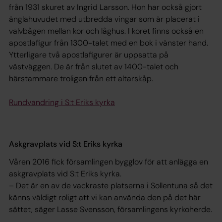
från 1931 skuret av Ingrid Larsson. Hon har också gjort
änglahuvudet med utbredda vingar som är placerat i
valvbågen mellan kor och låghus. I koret finns också en
apostlafigur från 1300-talet med en bok i vänster hand.
Ytterligare två apostlafigurer är uppsatta på
västväggen. De är från slutet av 1400-talet och
härstammare troligen från ett altarskåp.
Rundvandring i S:t Eriks kyrka
Askgravplats vid S:t Eriks kyrka
Våren 2016 fick församlingen bygglov för att anlägga en
askgravplats vid S:t Eriks kyrka.
– Det är en av de vackraste platserna i Sollentuna så det
känns väldigt roligt att vi kan använda den på det här
sättet, säger Lasse Svensson, församlingens kyrkoherde.