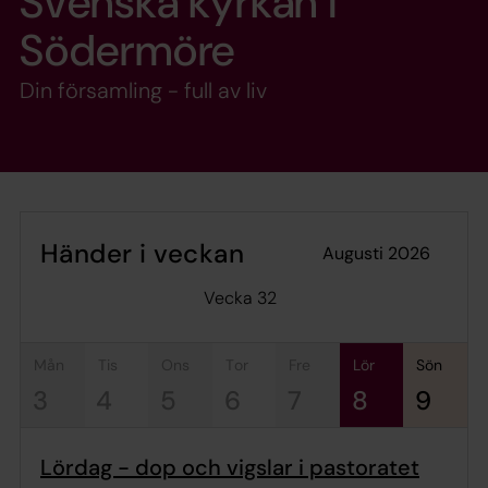
Svenska kyrkan i
Södermöre
Din församling - full av liv
Händer i veckan
augusti 2026
Vecka 32
mån
tis
ons
tor
fre
lör
sön
3
4
5
6
7
8
9
Lördag - dop och vigslar i pastoratet