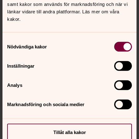
9, 16 augusti
samt kakor som används för marknadsföring och när vi
länkar vidare till andra plattformar. Läs mer om våra
kakor.
Vill du ha månadsbladet till din e-
post? Anmäl dig här!
Samtyckesval
Nödvändiga kakor
Dagens bibelord
Inställningar
Analys
Marknadsföring och sociala medier
Tillåt alla kakor