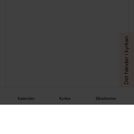
Kalender
Kyrkor
Bibeltexter