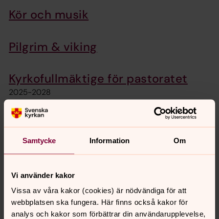
Kör och musik
Pilgrim & viking
Kyrkofullmäktige för pastoratet
2025-2028
Konfirmation
Vem är Gud och vad är tro? Vad är meningen med livet?
Samtycke
Information
Om
Anmälan till årets konfirmation har öppnat!
Månadsblad och pastoratblad
Vi använder kakor
Vissa av våra kakor (cookies) är nödvändiga för att
webbplatsen ska fungera. Här finns också kakor för
Helgens gudstjänster
analys och kakor som förbättrar din användarupplevelse,