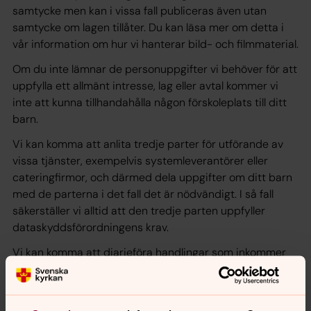
samtycke men kan i vissa fall publiceras även utan
samtycke om lagen tillåter. Du kan läsa mer om detta i
vår information om hur vi hanterar bild- och filmmaterial.
Om du inte lämnar de personuppgifter vi behöver för att
uppfylla ett allmänt intresse, lag eller avtal kommer vi
inte att kunna tillhandahålla någon förskoleplats till ditt
barn.
Vi kan komma att anlita tredje parter för utförande av
vissa tjänster, exempelvis systemleverantörer eller
cateringfirmor, och därmed dela uppgifter om ditt barn
med de parterna i det fall det är nödvändigt. I så fall
säkerställer vi alltid att den tredje parten uppfyller
dataskyddsförordningens krav.
Vi kan komma att diarieföra handlingar som inkommer
till eller upprättas hos oss. Barnets personuppgifter kan
även komma att lämnas ut i enlighet med den
inomkyrkliga offentlighetsprincipen, vilket framgår av 11 §