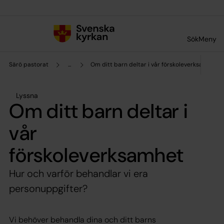
Till innehållet
Till undermeny
Sök
Meny
Särö pastorat
...
Om ditt barn deltar i vår förskoleverksamhet
Lyssna
Om ditt barn deltar i
vår
förskoleverksamhet
Hur och varför behandlar vi era
personuppgifter?
Vi behöver behandla dina och ditt barns