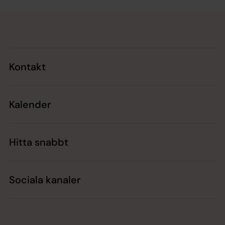
Tillbaka till toppen
Tillbaka till innehållet
Kontakt
Kalender
Hitta snabbt
Sociala kanaler