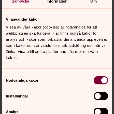
Samtycke
Information
Om
lagen om Svenska kyrkan.
Vilka personuppgifter behandlar vi?
När du anmäler ditt barn till förskoleverksamheten
Vi använder kakor
lämnar du också in personuppgifter om dig och ditt
Vissa av våra kakor (cookies) är nödvändiga för att
barn till Särö pastorat. Detta görs vanligen på en
webbplatsen ska fungera. Här finns också kakor för
blankett eller annat formulär där du själv fyller i
analys och kakor som förbättrar din användarupplevelse,
personuppgifterna.
samt kakor som används för marknadsföring och när vi
För vårdnadshavare rör det sig vanligtvis om namn,
länkar vidare till andra plattformar. Läs mer om våra
personnummer, e-postadress, telefonnummer och
kakor.
adress.
För andra närstående rör det sig vanligtvis om namn
Samtyckesval
och telefonnummer.
Nödvändiga kakor
För barn rör det sig vanligtvis om namn, personnummer,
adress, eventuella allergier eller andra viktiga
Inställningar
hälsouppgifter, foton och filmer där ditt barn finns med
samt annan pedagogisk dokumentation enligt skollagen.
Analys