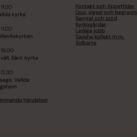
Kontakt och öppettider
 11.00
Dop, vigsel och begravn
llda kyrka
Samtal och stöd
Kyrkogårdar
 11.00
Lediga jobb
llavikskyrkan
Swisha kollekt m.m.
Sidkarta
 18.00
äll, Särö kyrka
 12.30
age, Vallda
ngshem
kommande händelser