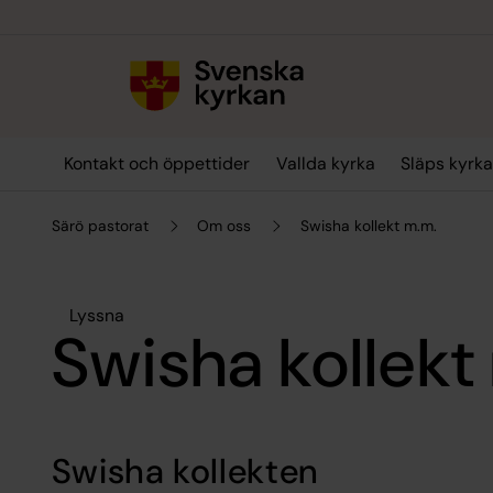
Till innehållet
Till undermeny
Kontakt och öppettider
Vallda kyrka
Släps kyrk
Särö pastorat
Om oss
Swisha kollekt m.m.
Lyssna
Swisha kollekt
Swisha kollekten