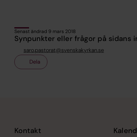
Senast ändrad 9 mars 2018
Synpunkter eller frågor på sidans i
saro.pastorat@svenskakyrkan.se
Dela
Tillbaka till toppen
Tillbaka till innehållet
Kontakt
Kalend