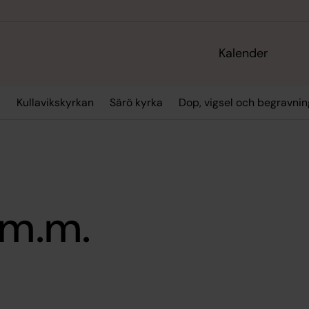
Kalender
a
Kullavikskyrkan
Särö kyrka
Dop, vigsel och begravnin
 m.m.