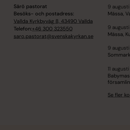
Särö pastorat
9 augusti
Besöks- och postadress:
Mässa, Va
Vallda Kyrkbyväg 8, 43490 Vallda
9 augusti
Telefon:
+46 300 323550
Mässa, Ku
saro.pastorat@svenskakyrkan.se
9 augusti
Sommarkv
11 augusti
Babymass
församli
Se fler 