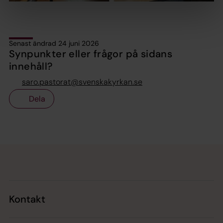
Senast ändrad 24 juni 2026
Synpunkter eller frågor på sidans
innehåll?
saro.pastorat@svenskakyrkan.se
Dela
Tillbaka till toppen
Tillbaka till innehållet
Kontakt