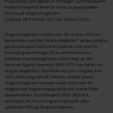
Producenten och ägaren av företaget Ljudambassaden
Fredrik Emmerfors berättar mera om gravkapellets
historia på Skogskyrkogården.
Ljudklipp. MP3-format. 3,67 mb. Speltid: 02:00
Skogskyrkogården invigdes den 30 oktober 1921 och
benämndes som den ”Nya kyrkogården” sedan Ljungbys
gamla kyrkogård intill kyrkan hade blivit för liten för
fortsatta gravsättningar. En av arkitekterna som
arbetade med kyrkogårdens utformning var den
berömde Sigurd Lewerentz 1885-1975. Han hade ritat
Skogskyrkogården i Stockholm och som invigdes året
1920, vilken idag står på Unescos världsarvslista.
Skogskyrkogården saknade under 1920-talet en
byggnad där begravningsgudstjänster kunde hållas.
Länsarkitekten Thure Bergentz 1892-1965 fick
uppdraget att rita ett begravningskapell, vilket
uppfördes 1929 på Skogskyrkogården.