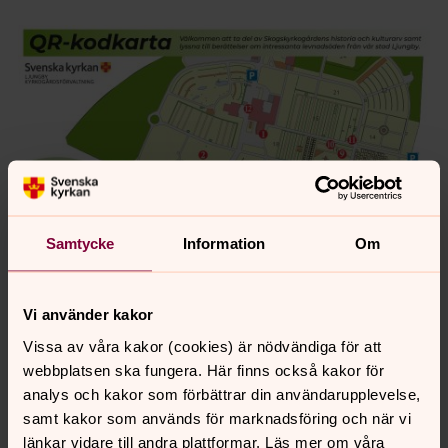
Samtycke
Information
Om
Vi använder kakor
Foto: Emma Petersson, Ljungby kyrkogårdsförvaltning.
Vissa av våra kakor (cookies) är nödvändiga för att
webbplatsen ska fungera. Här finns också kakor för
Föregående och nästa del
analys och kakor som förbättrar din användarupplevelse,
samt kakor som används för marknadsföring och när vi
länkar vidare till andra plattformar. Läs mer om våra