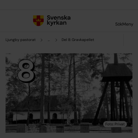
Till innehållet
Till undermeny
Sök
Meny
Ljungby pastorat
...
Del 8: Gravkapellet