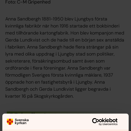
Foto: C-M Gripenhed
Anna Sandbergh 1881-1950 blev Ljungbys första
kvinnliga fabrikör när hon 1916 startade ett bokbinderi
med tillhörande kartongfabrik. Hon blev kompanjon med
Gerda Lundkvist och de hade till en början sex anställda
i fabriken. Anna Sandbergh hade flera strängar på sin
lyra med olika uppdrag i Ljungby stad som politiker,
sekreterare, försäkringsombud samt även som
ordförande i flera föreningar. Anna Sandbergh var
förmodligen Sveriges första kvinnliga mäklare, 1937
öppnade hon en fastighetsbyrå i Ljungby. Anna
Sandbergh och Gerda Lundkvist ligger begravda i
kvarter 16 på Skogskyrkogården.