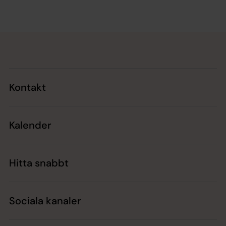
Tillbaka till toppen
Tillbaka till innehållet
Kontakt
Kalender
Hitta snabbt
Sociala kanaler