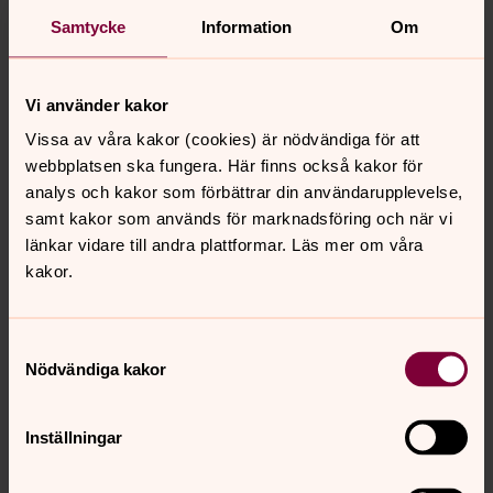
Samtycke
Information
Om
Vi använder kakor
Vissa av våra kakor (cookies) är nödvändiga för att
webbplatsen ska fungera. Här finns också kakor för
analys och kakor som förbättrar din användarupplevelse,
samt kakor som används för marknadsföring och när vi
länkar vidare till andra plattformar. Läs mer om våra
Foto: Emma Petersson, Ljungby kyrkogårdsförvaltning.
kakor.
Föregående och nästa del
Samtyckesval
Nödvändiga kakor
Hemmansägaren och
kaféidkerskan Emma Vidén, 1893-
Inställningar
1976
Syster till kaféidkerskan Ingrid Wedin som drev Vidéns