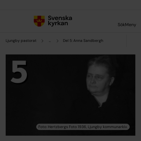
Till innehållet
Till undermeny
Sök
Meny
Ljungby pastorat
...
Del 5: Anna Sandbergh