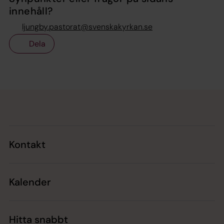
innehåll?
ljungby.pastorat@svenskakyrkan.se
Dela
Tillbaka till toppen
Tillbaka till innehållet
Kontakt
Kalender
Hitta snabbt