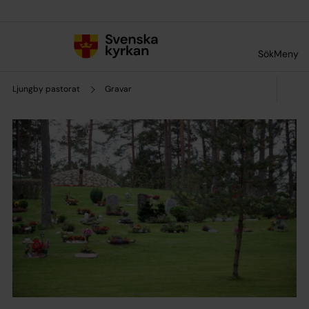
Till innehållet
Till undermeny
Sök
Meny
Ljungby pastorat
Gravar