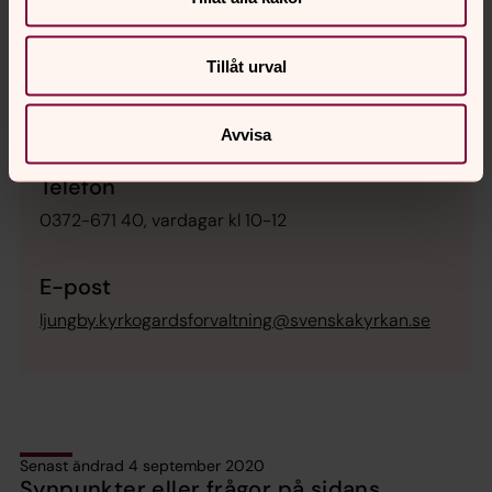
du enkelt söka efter den på Svenskagravar.se.
Tillåt urval
Kontakta
Avvisa
Kyrkogårdsexpeditionen
Telefon
0372-671 40, vardagar kl 10-12
E-post
ljungby.kyrkogardsforvaltning@svenskakyrkan.se
Senast ändrad 4 september 2020
Synpunkter eller frågor på sidans