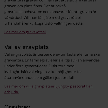
gravsättas i graven och har rätt att själv gravsättas i
graven om plats finns. Det är också
gravrättsinnehavaren som ansvarar för att graven är
välvårdad. Vill man få hjälp med gravskötsel
tillhandahåller kyrkogårdsförvaltningen detta.
Läs mer om gravskötsel.
Val av gravplats
Val av gravplats är beroende av om kista eller urna ska
gravsättas. En familjegrav eller släktgrav kan användas
under flera generationer. Diskutera med
kyrkogårdsförvaltningen vilka möjligheter för
återanvändande som gäller i just ert fall.
Läs mer om vilka gravplatser Ljungby pastorat kan
erbjuda.
Gravbrev