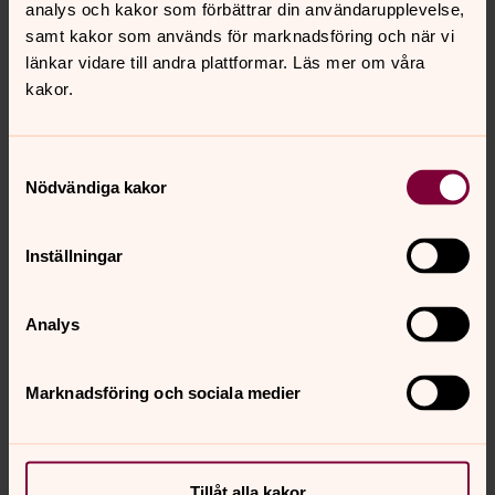
analys och kakor som förbättrar din användarupplevelse,
innehavare.
samt kakor som används för marknadsföring och när vi
Vid varje sådan gravplats finns en liten skylt med
länkar vidare till andra plattformar. Läs mer om våra
kontaktinformation till kyrkogårdsförvaltningen. De
kakor.
gravplatser vi inte får någon information om går
efter två år över i förvaltningens ägo – då anses
gravrätten förverkad.
Samtyckesval
Nödvändiga kakor
Kontakta gärna oss om dina adressuppgifter som
gravrättsinnehavare förändras. Vi är också tacksamma
för allmänhetens hjälp i sökandet efter
Inställningar
gravrättsinnehavare.
Ljungby kyrkogårdsförvaltning söker just nu
Analys
följande gravrättsinnehavare.
Marknadsföring och sociala medier
Var finns graven?
Söker du en grav på någon av våra kyrkogårdar? Då kan
Tillåt alla kakor