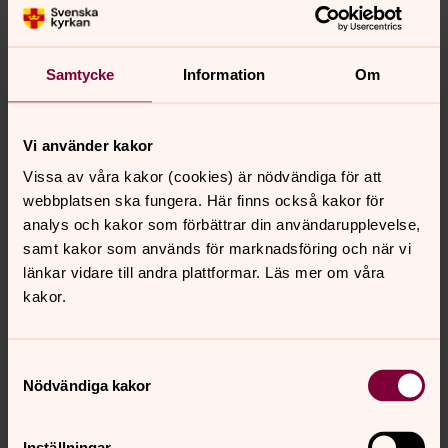
kyrka
söndag 23 augusti 2026
·
12.00
–
14.00
Samtycke
Information
Om
Jukkasjärvi kyrka
Präst Lena Tjärnberg
Välkommen på konfirmation med mässa i
Vi använder kakor
Jukkasjärvi kyrka. Medverkar gör komminister Lena
Vissa av våra kakor (cookies) är nödvändiga för att
Tjärnberg , kantor Gustav Brudal m fl
webbplatsen ska fungera. Här finns också kakor för
analys och kakor som förbättrar din användarupplevelse,
samt kakor som används för marknadsföring och när vi
Visa fler händelser
länkar vidare till andra plattformar. Läs mer om våra
kakor.
Expeditionens telefontider:
Samtyckesval
Nödvändiga kakor
Mån–fred kl 08:00–12:00, 0980-678 01.
Församlingsexpeditionen är tills vidare stängd för besök
men
Inställningar