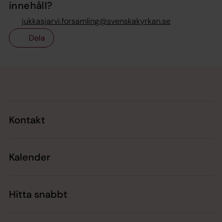
innehåll?
jukkasjarvi.forsamling@svenskakyrkan.se
Dela
Tillbaka till toppen
Tillbaka till innehållet
Kontakt
Kalender
Hitta snabbt