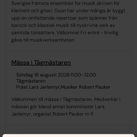
Sveriges främsta ensembler för musik skriven för
klarinett och gitarr. Duon har under många år byggt
upp en omfattande repertoar som spänner från
barock och klassisk musik till nyskrivna verk av
samtida tonsättare. Välkomna! Fri entré - frivillig
gåva till musikverksamheten
Mässa i Tågmästaren
söndag 16 augusti 2026
·
11.00
–
12.00
Tågmästaren
Präst Lars Jarlemyr
Musiker Robert Pauker
Välkommen till mässa i Tågmästaren. Medverkar i
mässan gör bland annat komminister Lars
Jarlemyr, organist Robert Pauker m fl
Konfirmation med mässa i Jukkasjärvi