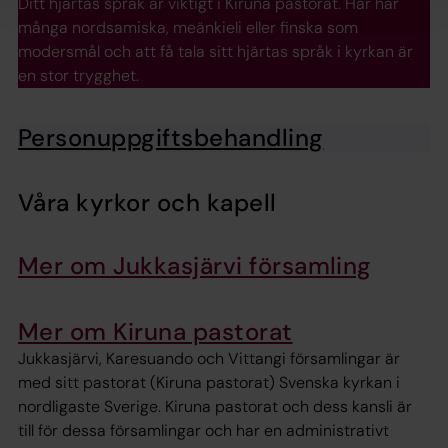
Ditt hjärtas språk är viktigt i Kiruna pastorat. Här har
många nordsamiska, meänkieli eller finska som
modersmål och att få tala sitt hjärtas språk i kyrkan är
en stor trygghet.
Personuppgiftsbehandling
Våra kyrkor och kapell
Mer om Jukkasjärvi församling
Mer om Kiruna pastorat
Jukkasjärvi, Karesuando och Vittangi församlingar är
med sitt pastorat (Kiruna pastorat) Svenska kyrkan i
nordligaste Sverige. Kiruna pastorat och dess kansli är
till för dessa församlingar och har en administrativt