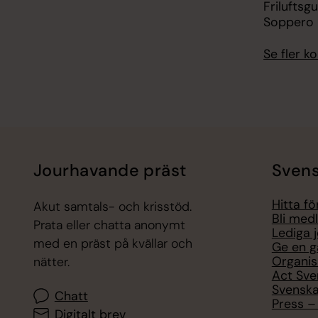
Friluftsg
Soppero
Se fler 
Jourhavande präst
Svens
Hitta f
Akut samtals- och krisstöd.
Bli med
Prata eller chatta anonymt
Lediga 
med en präst på kvällar och
Ge en g
Organis
nätter.
Act Sve
Svenska
Chatt
Press – 
Digitalt brev