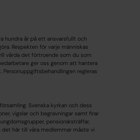
a hundra år på ett ansvarsfullt och
 göra. Respekten för varje människas
i vill vårda det förtroende som du som
 medarbetare ger oss genom att hantera
t. Personuppgiftsbehandlingen regleras
församling. Svenska kyrkan och dess
ner, vigslar och begravningar samt firar
m ungdomsgrupper, pensionärsträffar,
a det här till våra medlemmar måste vi