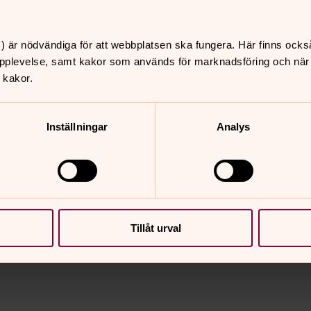
) är nödvändiga för att webbplatsen ska fungera. Här finns ocks
pplevelse, samt kakor som används för marknadsföring och när vi
 kakor.
ppgifter på nationell nivå
t till oss
Inställningar
Analys
s personuppgiftsbehandling
,
Tillåt urval
iftsbehandling
0980-678 15