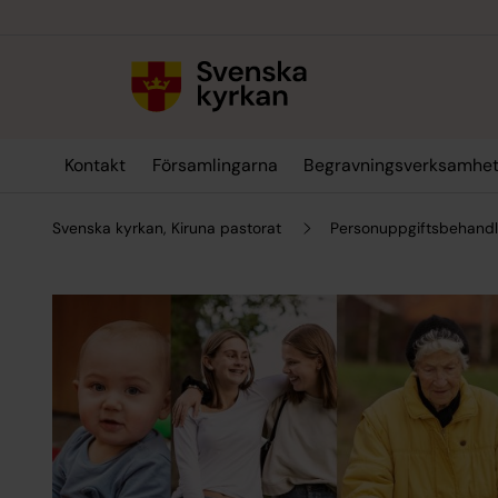
Till innehållet
Till undermeny
Kontakt
Församlingarna
Begravningsverksamhe
Svenska kyrkan, Kiruna pastorat
Personuppgiftsbehandl