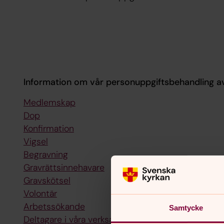
Information om vår personuppgiftsbehandling 
Medlemskap
Dop
Konfirmation
Vigsel
Begravning
Gravrättsinnehavare
Gravskötsel
Volontär
Arbetssökande
Samtycke
Deltagare i våra verksamheter