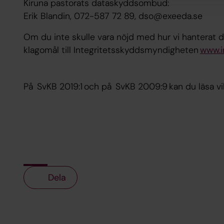
Kiruna pastorats dataskyddsombud:
Erik Blandin, 072-587 72 89, dso@exeeda.se
Om du inte skulle vara nöjd med hur vi hanterat di
klagomål till Integritetsskyddsmyndigheten
www.i
På SvKB 2019:1 och på SvKB 2009:9 kan du läsa vil
Dela