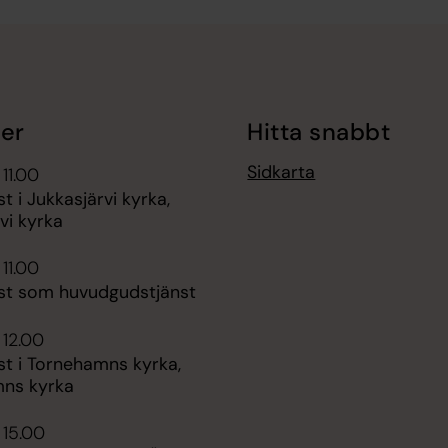
er
Hitta snabbt
Sidkarta
 11.00
t i Jukkasjärvi kyrka,
vi kyrka
 11.00
st som huvudgudstjänst
 12.00
st i Tornehamns kyrka,
ns kyrka
 15.00