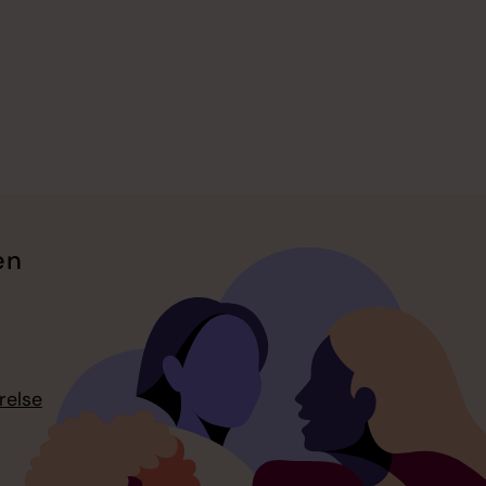
en
relse