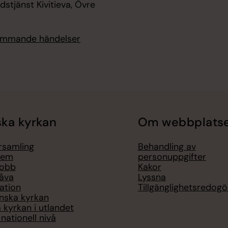
udstjänst Kivitieva, Övre
kommande händelser
ka kyrkan
Om webbplats
örsamling
Behandling av
lem
personuppgifter
jobb
Kakor
åva
Lyssna
ation
Tillgänglighetsredogö
nska kyrkan
 kyrkan i utlandet
nationell nivå