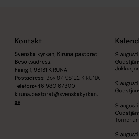
Tillbaka till toppen
Tillbaka till innehållet
Kontakt
Kalend
Svenska kyrkan, Kiruna pastorat
9 augusti
Besöksadress:
Gudstjäns
Jukkasjär
Finng 1, 98131 KIRUNA
Postadress:
Box 87, 98122 KIRUNA
9 augusti
Telefon:
+46 980 67800
Gudstjän
kiruna.pastorat@svenskakyrkan.
se
9 augusti
Gudstjän
Torneham
9 augusti