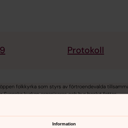
29
Protokoll
öppen folkkyrka som styrs av förtroendevalda tillsamma
r Svenska kyrkan organiseras och hur beslut fattas.
Information