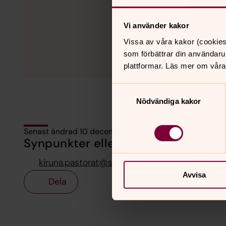
Vi använder kakor
Vissa av våra kakor (cookies
som förbättrar din användaru
plattformar. Läs mer om våra
Samtyckesval
Nödvändiga kakor
Senast ändrad 10 december 2025
Synpunkter eller frågor på sidans i
kiruna.pastorat@svenskakyrkan.se
Avvisa
Dela