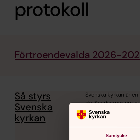
protokoll
Förtroendevalda 2026-20
Så styrs
Svenska kyrkan är en 
du lära dig mer om hu
Svenska
kyrkan
Samtycke