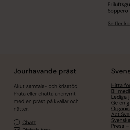
Friluftsg
Soppero
Se fler 
Jourhavande präst
Svens
Hitta f
Akut samtals- och krisstöd.
Bli med
Prata eller chatta anonymt
Lediga 
med en präst på kvällar och
Ge en g
Organis
nätter.
Act Sve
Svenska
Chatt
Press – 