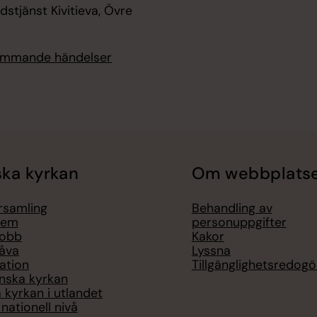
udstjänst Kivitieva, Övre
kommande händelser
ka kyrkan
Om webbplats
örsamling
Behandling av
lem
personuppgifter
jobb
Kakor
åva
Lyssna
ation
Tillgänglighetsredogö
nska kyrkan
 kyrkan i utlandet
nationell nivå