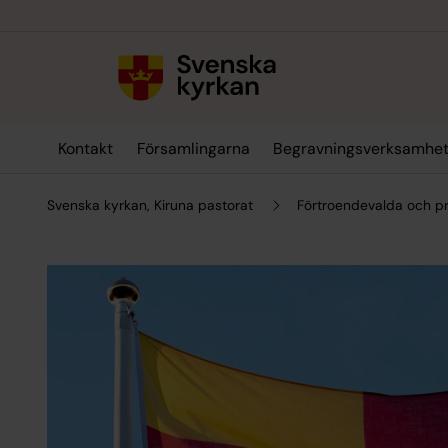
Till innehållet
Till undermeny
Kontakt
Församlingarna
Begravningsverksamhe
Svenska kyrkan, Kiruna pastorat
Förtroendevalda och pr