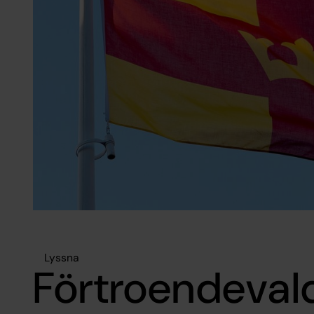
Lyssna
Förtroendeval