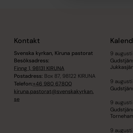
Tillbaka till toppen
Tillbaka till innehållet
Kontakt
Kalend
Svenska kyrkan, Kiruna pastorat
9 augusti
Besöksadress:
Gudstjäns
Jukkasjär
Finng 1, 98131 KIRUNA
Postadress:
Box 87, 98122 KIRUNA
9 augusti
Telefon:
+46 980 67800
Gudstjän
kiruna.pastorat@svenskakyrkan.
se
9 augusti
Gudstjän
Torneham
9 augusti