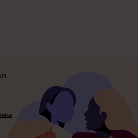
en
relse