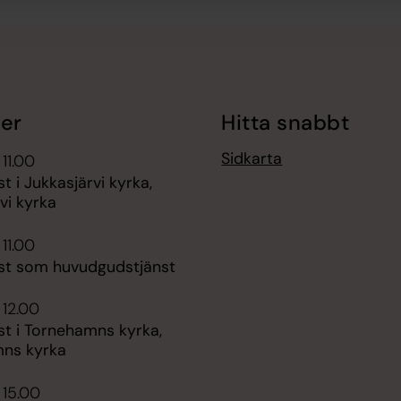
er
Hitta snabbt
Sidkarta
 11.00
t i Jukkasjärvi kyrka,
vi kyrka
 11.00
st som huvudgudstjänst
 12.00
st i Tornehamns kyrka,
ns kyrka
 15.00