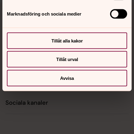
Tillbaka till toppen
Tillbaka till innehållet
Marknadsföring och sociala medier
Kontakt
Tillåt alla kakor
Kalender
Tillåt urval
Avvisa
Hitta snabbt
Sociala kanaler