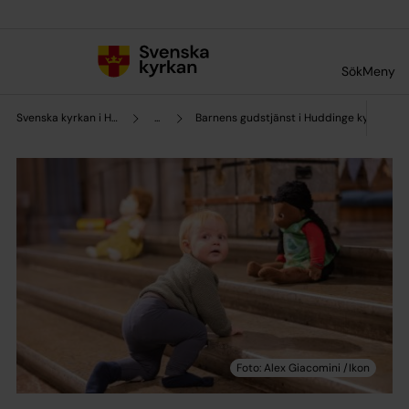
Till innehållet
Till undermeny
Sök
Meny
Svenska kyrkan i Huddinge
...
Barnens gudstjänst i Huddinge kyrka