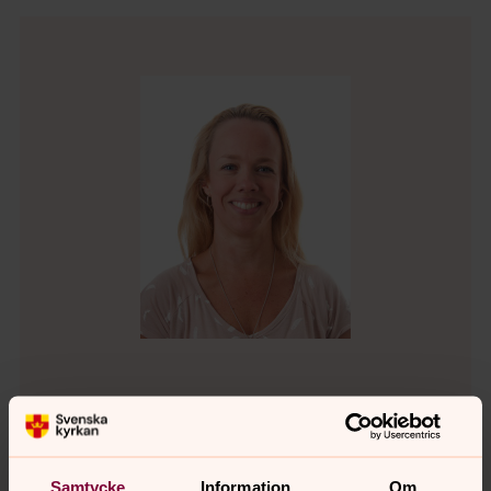
Louise Gårder Bredberger
Församlingspedagog, Huddinge Segeltorp
församling , Svenska kyrkan i Huddinge
Samtycke
Information
Om