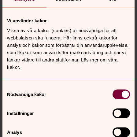
Direkt:
08-588 697 97
Louise.Bredberger@svenskakyrkan.se
E-post:
Vi använder kakor
Mer om Louise Gårder Bredberger
Vissa av våra kakor (cookies) är nödvändiga för att
Arbetsplats i Klockargården
webbplatsen ska fungera. Här finns också kakor för
analys och kakor som förbättrar din användarupplevelse,
samt kakor som används för marknadsföring och när vi
länkar vidare till andra plattformar. Läs mer om våra
kakor.
Senast ändrad 25 maj 2026
Synpunkter eller frågor på sidans
Samtyckesval
innehåll?
Nödvändiga kakor
huddinge.pastorat@svenskakyrkan.se
Dela
Inställningar
Analys