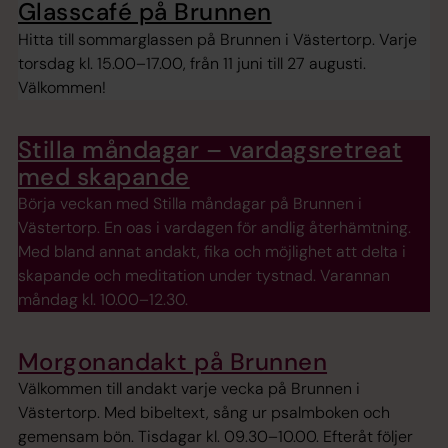
Glasscafé på Brunnen
Hitta till sommarglassen på Brunnen i Västertorp. Varje
torsdag kl. 15.00–17.00, från 11 juni till 27 augusti.
Välkommen!
Stilla måndagar – vardagsretreat
med skapande
Börja veckan med Stilla måndagar på Brunnen i
Västertorp. En oas i vardagen för andlig återhämtning.
Med bland annat andakt, fika och möjlighet att delta i
skapande och meditation under tystnad. Varannan
måndag kl. 10.00–12.30.
Morgonandakt på Brunnen
Välkommen till andakt varje vecka på Brunnen i
Västertorp. Med bibeltext, sång ur psalmboken och
gemensam bön. Tisdagar kl. 09.30–10.00. Efteråt följer