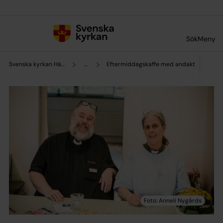
Till innehållet
Till undermeny
Sök
Meny
Svenska kyrkan Hägerstens församling
...
Eftermiddagskaffe med andakt