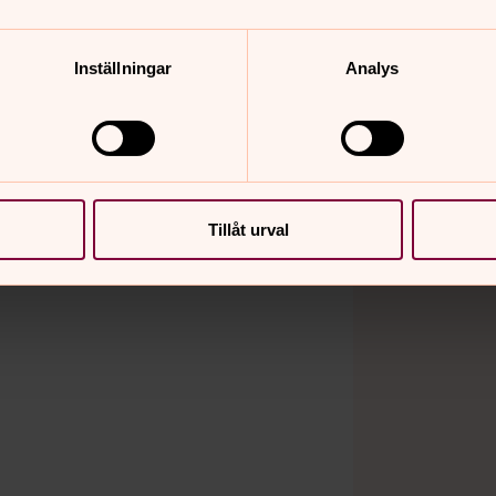
ttider
Inställningar
Analys
äckvägen 34
Tillåt urval