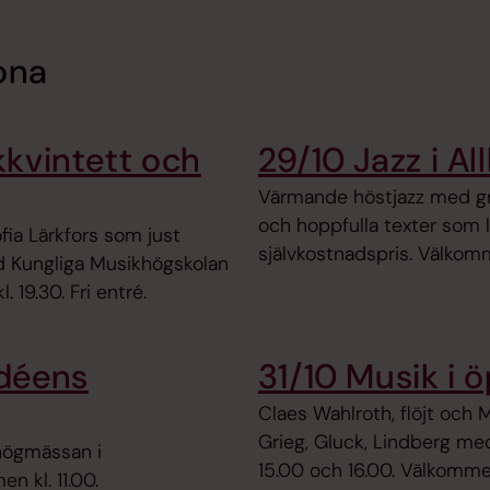
ona
kkvintett och
29/10 Jazz i Al
Värmande höstjazz med g
och hoppfulla texter som l
fia Lärkfors som just
självkostnadspris. Välkomme
id Kungliga Musikhögskolan
 19.30. Fri entré.
déens
31/10 Musik i 
Claes Wahlroth, flöjt och 
Grieg, Gluck, Lindberg med
 högmässan i
15.00 och 16.00. Välkomme
 kl. 11.00.