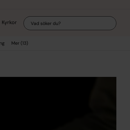
Sök
Kyrkor
Mer (13)
ing