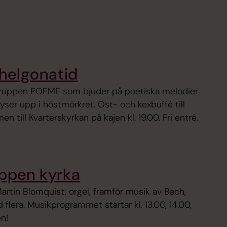
lhelgonatid
ruppen POEME som bjuder på poetiska melodier
yser upp i höstmörkret. Ost- och kexbuffé till
n till Kvarterskyrkan på kajen kl. 19.00. Fri entré.
öppen kyrka
Martin Blomquist, orgel, framför musik av Bach,
 flera. Musikprogrammet startar kl. 13.00, 14.00,
n!