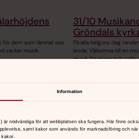
älarhöjdens
31/10 Musikand
Gröndals kyrk
jus för dem som lämnat oss
På alla helgons dag tänd
ed vacker musik.
levde. Välkomna till en mu
musik för piano och cello.
Välkommen kl. 18.00.
g – i våra
1/11 Requiem al
Information
Hägerstens Gosskör med Skar
framför Faurés Requiem och
 kyrkorna i Gröndal och
Uppenbarelsekyrkan kl. 16.0
) är nödvändiga för att webbplatsen ska fungera. Här finns ocks
pplevelse, samt kakor som används för marknadsföring och när vi
 kakor.