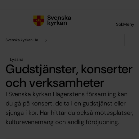
Till innehållet
Till undermeny
Sök
Meny
Svenska kyrkan Hägerstens församling
Lyssna
Gudstjänster, konserter
och verksamheter
I Svenska kyrkan Hägerstens församling kan
du gå på konsert, delta i en gudstjänst eller
sjunga i kör. Här hittar du också mötesplatser,
kulturevenemang och andlig fördjupning.