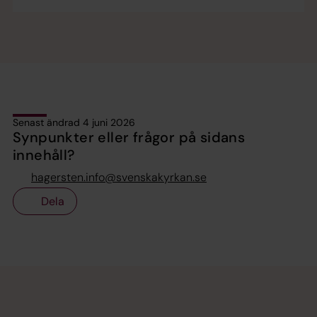
Senast ändrad 4 juni 2026
Synpunkter eller frågor på sidans
innehåll?
hagersten.info@svenskakyrkan.se
Dela
Tillbaka till toppen
Tillbaka till innehållet