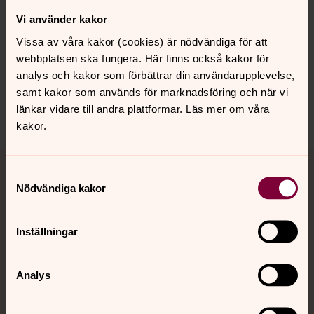
Vi använder kakor
Vissa av våra kakor (cookies) är nödvändiga för att
webbplatsen ska fungera. Här finns också kakor för
analys och kakor som förbättrar din användarupplevelse,
samt kakor som används för marknadsföring och när vi
länkar vidare till andra plattformar. Läs mer om våra
kakor.
Samtyckesval
Nödvändiga kakor
Vi har Regnbågsnyckeln
Inställningar
Vi arbetar för ett inkluderande förhållningssätt där
alla människor får plats.
Läs mer om Regnbågsnyckeln.
Analys