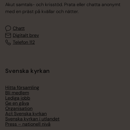
Akut samtals- och krisstöd. Prata eller chatta anonymt
med en präst på kvällar och nätter.
Chatt
Digitalt brev
Telefon 112
Svenska kyrkan
Hitta församling
Bli medlem
Lediga jobb
Ge en gåva
Organisation
Act Svenska kyrkan
Svenska kyrkan i utlandet
Press – nationell nivå