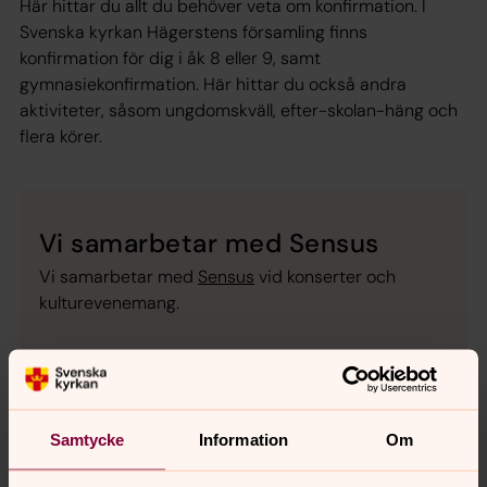
Här hittar du allt du behöver veta om konfirmation. I
Svenska kyrkan Hägerstens församling finns
konfirmation för dig i åk 8 eller 9, samt
gymnasiekonfirmation. Här hittar du också andra
aktiviteter, såsom ungdomskväll, efter-skolan-häng och
flera körer.
Vi samarbetar med Sensus
Vi samarbetar med
Sensus
vid konserter och
kulturevenemang.
Samtycke
Information
Om