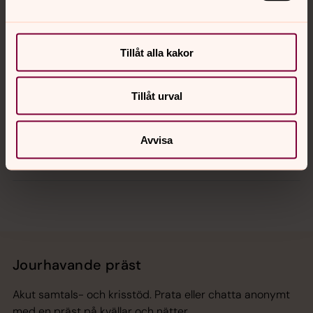
Kalender
Tillåt alla kakor
Tillåt urval
Hitta snabbt
Avvisa
Sociala kanaler
Jourhavande präst
Akut samtals- och krisstöd. Prata eller chatta anonymt
med en präst på kvällar och nätter.