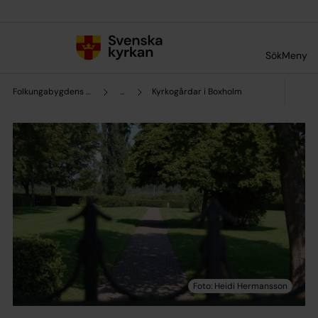
Till innehållet
Till undermeny
Sök
Meny
Folkungabygdens pastorat
...
Kyrkogårdar i Boxholm