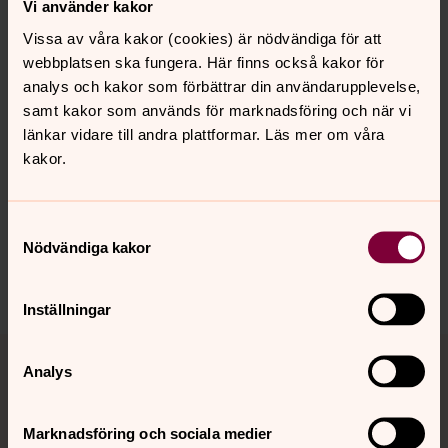
Vi använder kakor
Vissa av våra kakor (cookies) är nödvändiga för att
webbplatsen ska fungera. Här finns också kakor för
analys och kakor som förbättrar din användarupplevelse,
samt kakor som används för marknadsföring och när vi
Senast ändrad 17 april 2020
länkar vidare till andra plattformar. Läs mer om våra
Synpunkter eller frågor på sidans
kakor.
innehåll?
folkungabygden.pastorat@svenskakyrkan.se
Samtyckesval
Dela
Nödvändiga kakor
Inställningar
Tillbaka till toppen
Tillbaka till innehållet
Analys
Marknadsföring och sociala medier
Kontakt