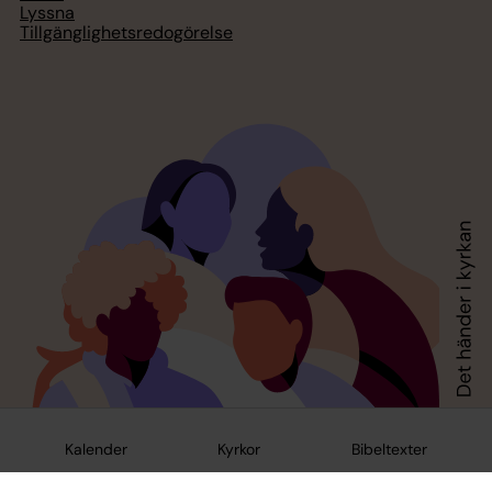
Lyssna
Tillgänglighetsredogörelse
Kalender
Kyrkor
Bibeltexter