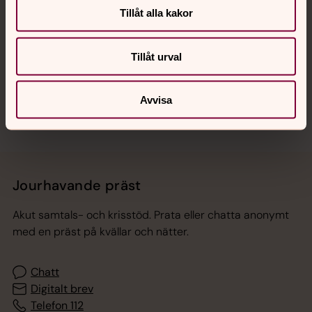
Tillåt alla kakor
Hitta snabbt
Tillåt urval
Sociala kanaler
Avvisa
Jourhavande präst
Akut samtals- och krisstöd. Prata eller chatta anonymt
med en präst på kvällar och nätter.
Chatt
Digitalt brev
Telefon 112