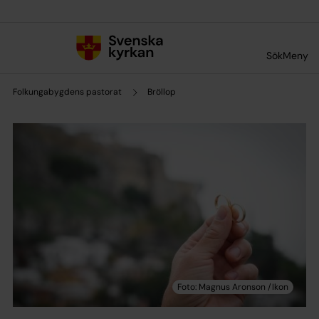
Till innehållet
Till undermeny
Sök
Meny
Folkungabygdens pastorat
Bröllop