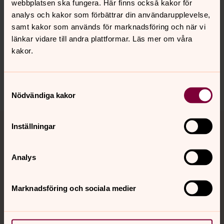
webbplatsen ska fungera. Här finns också kakor för
Senast ändrad 28 mars 2023
analys och kakor som förbättrar din användarupplevelse,
Synpunkter eller frågor på sidans
samt kakor som används för marknadsföring och när vi
innehåll?
länkar vidare till andra plattformar. Läs mer om våra
folkungabygden.pastorat@svenskakyrkan.se
kakor.
Dela
Samtyckesval
Nödvändiga kakor
Tillbaka till toppen
Tillbaka till innehållet
Inställningar
Analys
Kontakt
Marknadsföring och sociala medier
Kalender